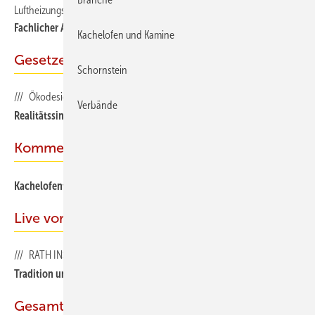
Luftheizungsbauerhandwerks München-Oberbayern
Fachlicher Austausch mit Weitblick
Kachelofen und Kamine
Gesetze & Verordnungen
Schornstein
/// Ökodesign
Verbände
Realitätssinn statt Ideologie
Kommentar
Kachelofentage 2025 – Mitmachen und Kunden gewinnen
Live vor Ort
/// RATH INSIDE
Tradition und Innovation in Schamotte
Gesamt-PDF der Ausgabe