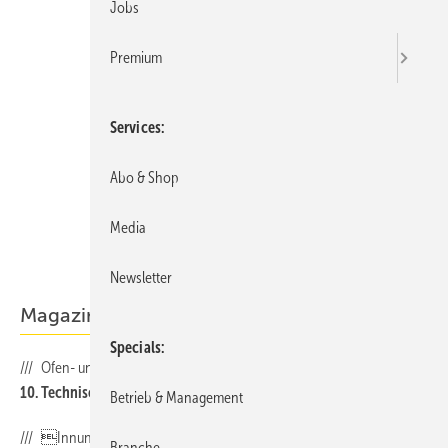
Jobs
Premium
Services
Abo & Shop
Media
Newsletter
Magazin
Specials
/// Ofen- und Luftheizungsbauerinnung der Pfalz
10. Technische Innungsammlung
Betrieb & Management
/// Innungstreffen des Kachelofen- und
Branche