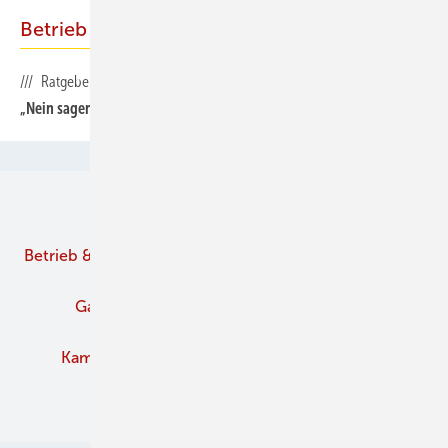
Betrieb
/// Ratgeber
„Nein sagen“ – ein Top-Thema nicht nur in Unternehmen
Unsere Themen
Betrieb & Management
Branche
Brennstoffe
Gaskamine
Kachelofen und Kamine
Kaminofen
Pelletofen
Schornstein
Verbände