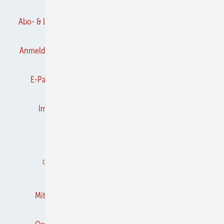
Abo- & Leserservice
AGB
Alle Inhalte chronologisch
Anmelden
Anmeldung & Registrierung
Datenschutz
E-Paper
Frühjahrs-Neuheiten
Gentner Verlag
Impressum
Karriere bei Gentner
Kontakt
Kooperationen
K&L abonnieren
K&L-BRANCHEN-GUIDE
Mediaservice
Mitgliedschaften und Engagement
Newsletter