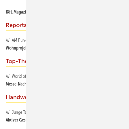
K&L Magazin 05/2025 als PDF
Reportage
/// AM Pulverturm
Wohnprojekt mit historischem Feingefühl und Kaminofen
Top-Thema
/// World of Fireplaces
Messe-Nachlese 2025, Teil 2
Handwerk & Praxis
/// Junge Talente
Aktiver Gestalter der Energiewende