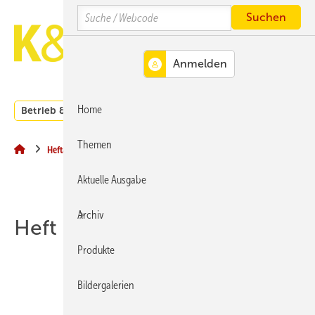
Springe
Springe
Springe
Search
auf
auf
auf
Hauptinhalt
Hauptmenü
SiteSearch
MENÜ
Home
Betrieb & Management
Branche
Kachelofen und Kam
Themen
Heftarchiv
Aktuelle Ausgabe
Archiv
Heft 05-2025
Produkte
Bildergalerien