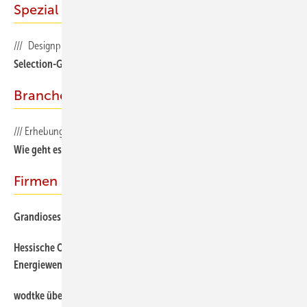
Spezial
/// Designpreis Ofenflamme
Selection-Gewinner
Branche
/// Erhebung Bundesverband des SchornsteinfegerHandwerks
Wie geht es weiter mit der Wärmewende?
Firmen & Facts
Grandioses Doppel-Jubiläum bei Ofen-Innovativ
Hessische Ofenbauerinnung – Ofenbau im Zeichen der
Energiewende
wodtke übernimmt Patenschaft zur nachhaltigen Waldwirtschaft