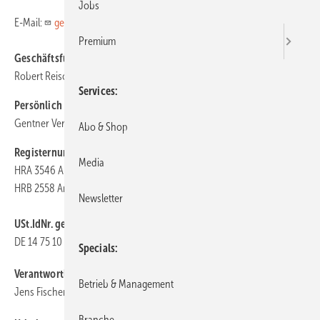
Jobs
E-Mail:
gentner@gentner.de
Premium
Geschäftsführer:
Robert Reisch
Services
Persönlich haftende Gesellschafterin:
Gentner Verlag GmbH
Abo & Shop
Registernummer:
Media
HRA 3546 Amtsgericht Stuttgart
HRB 2558 Amtsgericht Stuttgart
Newsletter
USt.IdNr. gemäß § 27 a UStG:
DE 14 75 10 257
Specials
Verantwortlicher i. S. v. § 18 Abs. 2 MStV:
Betrieb & Management
Jens Fischer
Branche