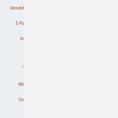
Anmelden
Anmeldung & Registrierung
Datenschutz
E-Paper
Frühjahrs-Neuheiten
Gentner Verlag
Impressum
Karriere bei Gentner
Kontakt
Kooperationen
K&L abonnieren
K&L-BRANCHEN-GUIDE
Mediaservice
Mitgliedschaften und Engagement
Newsletter
Organschaften
RSS-Feed
Privacy Manager
Veranstaltungen / Webinare