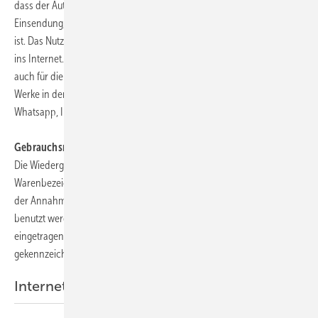
dass der Autor Inhaber der Urheber- und Verwertungsrechte der
Einsendung, inkl. event. eingesandter Abbildungen und Tabellen usw.
ist. Das Nutzungsrecht umfasst ein mögliches Einstellen der Beiträge
ins Internet. Bis auf Widerruf (
socialmedia@gentner.de
) gilt dies
auch für die Verwendung von Bildern, Graphiken sowie audiovisueller
Werke in den Social Media-Kanälen Facebook, TikTok, LinkedIn,
Whatsapp, Instagram, Twitter und YouTube.
Gebrauchsnamen:
Die Wiedergabe von Gebrauchsnamen, Handelsnamen,
Warenbezeichnungen und dgl. auf dieser Website berechtigt nicht zu
der Annahme, dass solche Namen ohne weiteres von jedermann
benutzt werden dürfen; oft handelt es sich um gesetzlich geschützte
eingetragene Warenzeichen, auch wenn sie nicht als solche
gekennzeichnet sind.
Internetagentur - Drupal Entwicklung