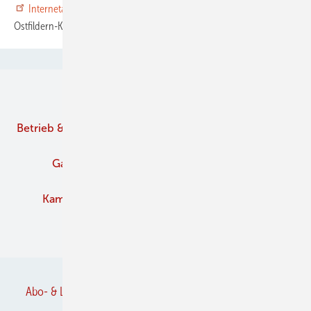
Internetagentur
arocom GmbH
, Heumadener Straße 4, 73760
Ostfildern-Kemnat
Unsere Themen
Betrieb & Management
Branche
Brennstoffe
Gaskamine
Kachelofen und Kamine
Kaminofen
Pelletofen
Schornstein
Verbände
Abo- & Leserservice
AGB
Alle Inhalte chronologisch