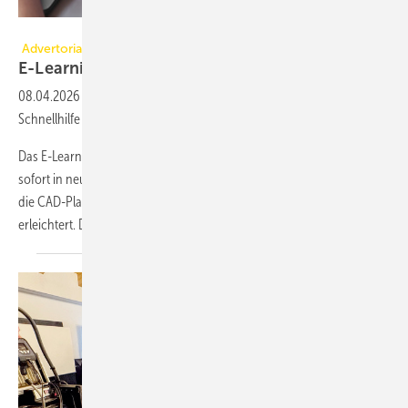
Palette CAD
Advertorial
E-Learning by
Doing
08.04.2026
-
Neu bei Palette CAD: Die Palette Academy Video-
Schnellhilfe
Das E-Learning-Angebot der Palette Academy präsentiert sich ab
sofort in neuer Form – mit einer praxisnahen Video-Schnellhilfe, die
die CAD-Planung für Einsteiger sowie Fortgeschrittene deutlich
erleichtert. Die neue Plattform bietet
eine...