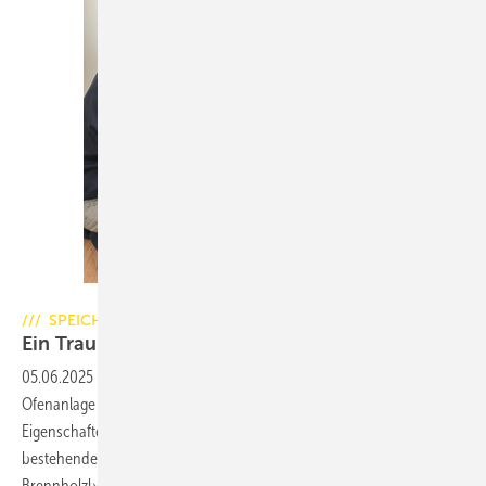
Foto: Thomas Meyer
/// SPEICHERGRUNDOFEN – Teil II
Ein Traum von Feuer und
Wärme
05.06.2025
-
Hightech trifft traditionellen Grundofenbau Diese
Ofenanlage vereint die Kompaktheit eines Kaminofens mit den
Eigenschaften eines soliden, durch und durch aus Ofenschamotte
bestehenden Speichergrundofens, der auf kleiner Fläche mit wenig
Brennholzbedarf lang anhaltende Strahlungswärme
bereitstellt.