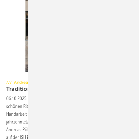
Foto: Andreas Pöhl
/// Andreas Pöhl
Traditionshandwerk mit moderner
Technik
06.10.2025
-
Im Ofenbau-Meisterbetrieb Pöhl Ofenmanufaktur am
schönen Ritten in Südtirol entstehen Ofenskulpturen in liebevoller
Handarbeit unter Berücksichtigung von modernster Technik und
jahrzehntelanger Erfahrung. Und in diesem Jahr wurde Inhaber
Andreas Pöhl mit dem Designpreis Ofenflamme ausgezeichnet, der
auf der ISH in Frankfurt verliehen
wurde.