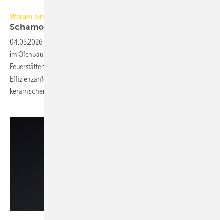
Foto: Wolfshöher Tonwerke
Warum ein jahrhundertealter Werkstoff hochaktuell ist
Schamotte gestern &
heute
04.05.2026
-
Schamotte zählt zu den traditionsreichsten Werkstoffen
im Ofenbau – und bleibt zugleich ein ­zentraler Baustein moderner
Feuerstätten. Technische Weiterentwicklungen, steigende
Effizienzanforderungen und neue Anwendungen rücken den ­
keramischen Werkstoff zunehmend in den
Fokus.
Foto: Spartherm