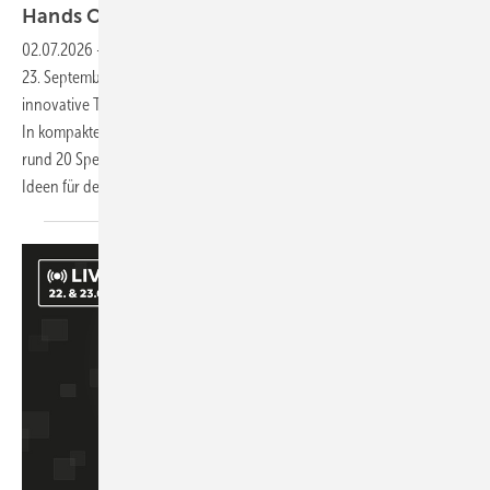
Hands On Handwerk
2026
02.07.2026
-
Mit Hands On Handwerk bringt Palette CAD am 22. und
23. September 2026 Experten, erfolgreiche Handwerksbetriebe und
innovative Technologiepartner auf einer digitalen Bühne zusammen.
In kompakten Keynotes, Interviews und Praxisimpulsen vermitteln
rund 20 Speaker digitales Know-how und zeigen direkt umsetzbare
Ideen für den
Betriebsalltag.