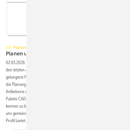
Foto: alebana / Jürgen Feuerherm
/// Planung
Planen und Gestalten mit
CAD
02.03.2026
-
Tipps und Tricks für Anfänger und Fortgeschrittene. In
den letzten Jahren sind die Anforderungen der Kunden an eine
gelungene Präsentation des Angebotes weiter gestiegen. Daher wird
die Planung der Anlagen mit Hilfe von CAD immer wichtiger. Diese
Artikelserie gibt Ihnen die Möglichkeit, Funktionen des Programms
Palette CAD anhand von Beispielen aus dem Kachelofenbau besser
kennen zu lernen. In dieser und in den nächsten Folgen schauen wir
uns gemeinsam verschiedene Möglichkeiten an, die die Funktion
Profil
bietet.