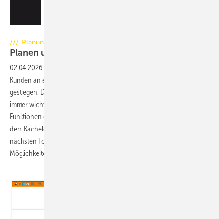
Foto: alebana / Jürgen Feuerherm
/// Planung
Planen und Gestalten mit
CAD
02.04.2026
-
In den letzten Jahren sind die Anforderungen der
Kunden an eine gelungene Präsentation des Angebotes weiter
gestiegen. Daher wird die Planung der Anlagen mit Hilfe von CAD
immer wichtiger. Diese Artikelserie gibt Ihnen die Möglichkeit,
Funktionen des Programms Palette CAD anhand von Beispielen aus
dem Kachelofenbau besser kennen zu lernen. In dieser und in der
nächsten Folge schauen wir uns gemeinsam noch einige
Möglichkeiten an, welche die Funktion Profil
bietet.