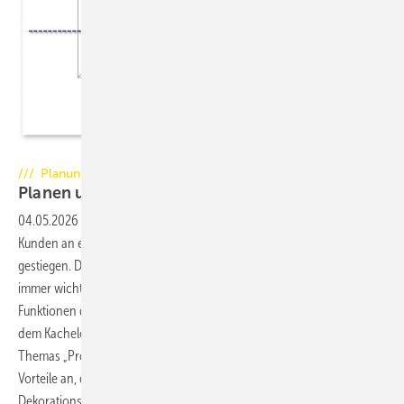
Foto: alebana / Jürgen Feuerherm
/// Planung
Planen und Gestalten mit
CAD
04.05.2026
-
In den letzten Jahren sind die Anforderungen der
Kunden an eine gelungene Präsentation des ­Angebotes weiter
gestiegen. Daher wird die Planung der Anlagen mit Hilfe von CAD
immer wichtiger. Diese Artikelserie gibt Ihnen die Möglichkeit,
Funktionen des Programms Palette CAD ­anhand von Beispielen aus
dem Kachelofenbau besser kennen zu lernen. Zum Abschluss des
Themas „Profil“ schauen wir uns im dritten Teil dieser Artikelserie die
Vorteile an, die uns diese Funktion bei der Planung von Holzlegen und
Dekorationsnischen
bietet.