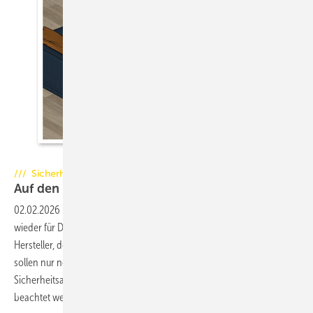
Foto: Hoxter
/// Sicherheitsabstände
Auf den Punkt
gebracht
02.02.2026
-
Die neue Norm EN 16510 sorgt in der Branche immer
wieder für Diskussionsstoff. Zwar richtet sie sich vor allem an die
Hersteller, doch auch das Handwerk ist betroffen. Denn zukünftig
sollen nur noch die von jedem Hersteller individuell festgelegten
Sicherheitsabstände bei Bau von Kachelofen- und Kaminanlagen
beachtet werden. Dabei gilt es einige Punkte zu
berücksichtigen.