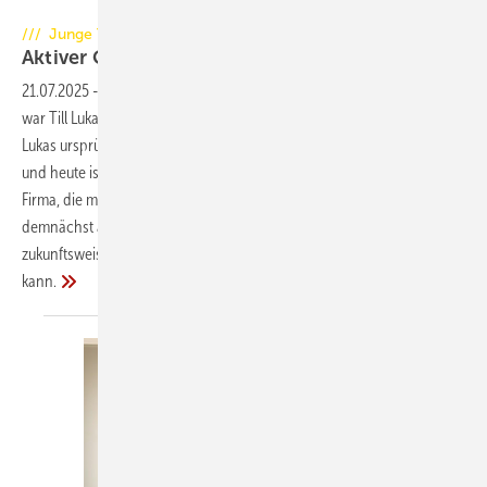
Foto: Mac Metzler
/// Junge Talente
Aktiver Gestalter der
Energiewende
21.07.2025
-
Ofenbau er-Lebensläufe sind nicht immer geplant. Zwar
war Till Lukas‘ Vater Mac Metzler Ofenbaumeister, trotzdem wollte Till
Lukas ursprünglich Pilot werden. Doch dann kam alles ganz anders,
und heute ist Till Geschäftsführer einer über 35 Mitarbeiter großen
Firma, die mit den Sparten Ofenbau, Photovoltaik, Elektrotechnik und
demnächst auch einem klassischen Heizungsbau alles für
zukunftsweisende Wärme und Energie aus einer Hand anbieten
kann.