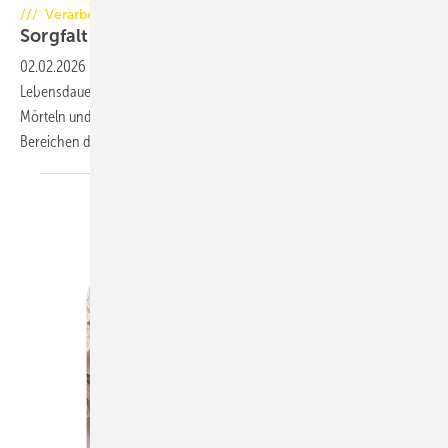
/// Verarbeitungsfehler bei Mörteln und Putzen
Sorgfalt und
Substanz
02.02.2026
-
Richtig verarbeitete Mörtel und Putze sichern die
Lebensdauer von Feuerstätten. Deshalb gehört die Verarbeitung von
Mörteln und Putzen im handwerklichen Ofenbau zu den sensibelsten
Bereichen des traditionellen
Hafnerhandwerks.