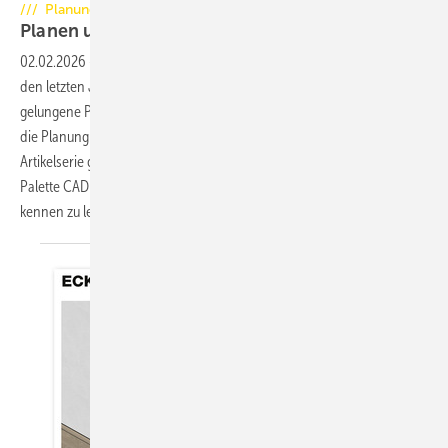
/// Planung
Planen und Gestalten mit
CAD
02.02.2026
-
Tipps und Tricks für Anfänger und Fortgeschrittene. In
den letzten Jahren sind die Anforderungen der Kunden an eine
gelungene Präsentation des Angebotes weiter gestiegen. Daher wird
die Planung der Anlagen mit Hilfe von CAD immer wichtiger. Diese
Artikelserie gibt Ihnen die Möglichkeit, Funktionen des Programms
Palette CAD anhand von Beispielen aus dem Kachelofenbau besser
kennen zu
lernen.