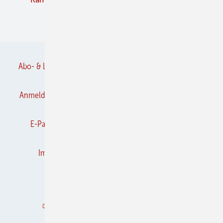
Verbände
Abo- & Leserservice
AGB
Alle Inhalte chronologisch
Anmelden
Anmeldung & Registrierung
Datenschutz
E-Paper
Frühjahrs-Neuheiten
Gentner Verlag
Impressum
Karriere bei Gentner
Kontakt
Kooperationen
K&L abonnieren
K&L-BRANCHEN-GUIDE
Mediaservice