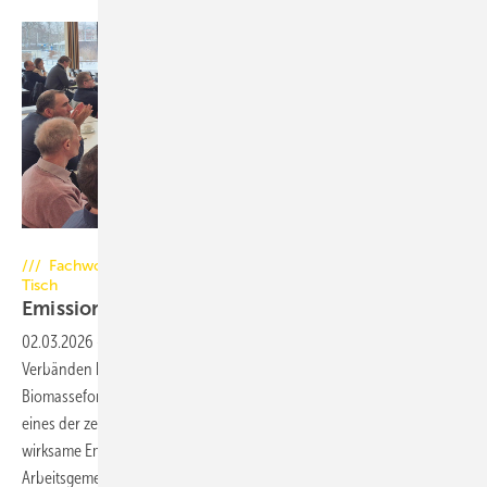
Foto: EFA e.V.
/// Fachworkshop bringt Industrie und Wissenschaft an einen
Tisch
Emissionsminderung braucht
Systemdenken
02.03.2026
-
Mehr als 40 Fachleute aus Industrie, Wissenschaft und
Verbänden kamen am 3. Februar im Deutschen
Biomasseforschungszentrum (DBFZ) in Leipzig zusammen, um über
eines der zentralen Zukunftsthemen der Holzfeuerung zu diskutieren:
wirksame Emissionsminderung. Der von der Europäische Feuerstätten
Arbeitsgemeinschaft (EFA) organisierte Workshop widmete sich den