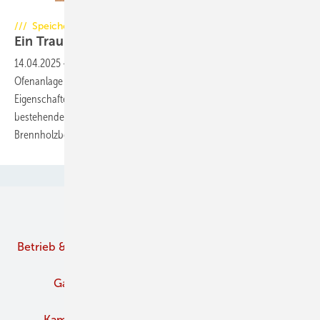
Foto: Thomas Meyer
/// Speichergrundofen – Teil I
Ein Traum von Feuer und
Wärme
14.04.2025
-
Hightech trifft traditionellen Grundofenbau Diese
Ofenanlage vereint die Kompaktheit eines Kaminofens mit den
Eigenschaften eines soliden, durch und durch aus Ofenschamotte
bestehenden Speichergrundofens, der auf kleiner Fläche mit wenig
Brennholzbedarf lang anhaltende Strahlungswärme
bereitstellt.
Unsere Themen
Betrieb & Management
Branche
Brennstoffe
Gaskamine
Kachelofen und Kamine
Kaminofen
Pelletofen
Schornstein