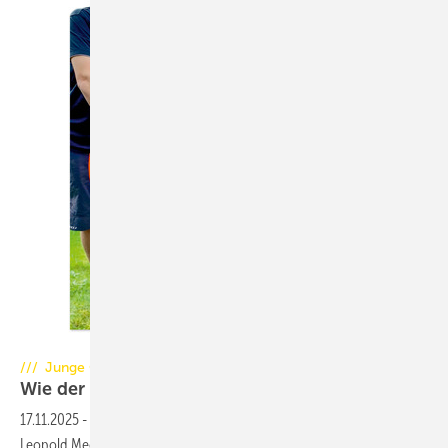
Foto: Leopold Meck
/// Junge Ofenbau-Talente
Wie der Vater, so der
Sohn
17.11.2025
-
Mit der Entscheidung für eine Ofenbau-Ausbildung tritt
Leopold Meck in die Fußstapfen seines Vaters, Bodo Meck. Er ist also