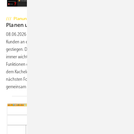
Foto: alebana / Jürgen Feuerherm
/// Planung
Planen und Gestalten mit
CAD
08.06.2026
-
In den letzten Jahren sind die Anforderungen der
Kunden an eine gelungene Präsentation des Angebotes weiter
gestiegen. Daher wird die Planung der Anlagen mit Hilfe von CAD
immer wichtiger. Diese Artikelserie gibt Ihnen die Möglichkeit,
Funktionen des Programms Palette CAD anhand von Beispielen aus
dem Kachelofenbau besser kennen zu lernen. In dieser und in den
nächsten Folgen werden wir uns die Oberfläche der Version 10
gemeinsam näher anschauen und interessante Details
zeigen.