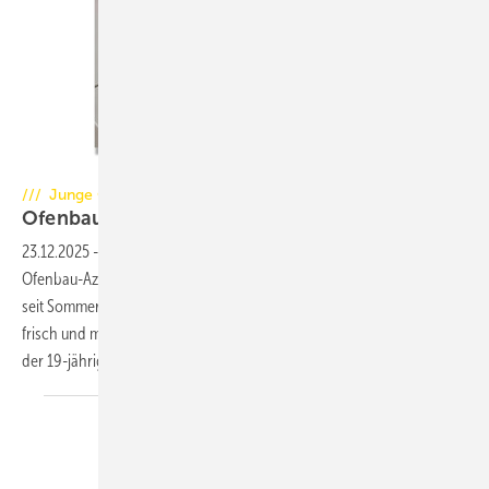
Foto: Pit Johannsen
/// Junge Ofenbautalente
Ofenbau-Nachwuchs im hohen
Norden
23.12.2025
-
Pit Johannsen aus Nortorf in Schleswig-Holstein tritt als
Ofenbau-Azubi in die ­Fußstapfen seines Vaters, in dessen Betrieb er
seit Sommer 2024 auch seine­ ­Ausbildung macht. Er ist also noch
frisch und mit Elan dabei, wusste aber auch, was ihn erwartet, denn
der 19-jährige half schon oft in den Schulferien
mit.