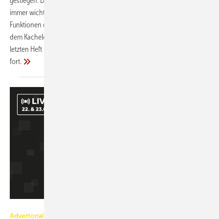
gestiegen. Daher wird die Planung der Anlagen mit Hilfe von CAD
immer wichtiger. Diese Artikelserie gibt Ihnen die Möglichkeit,
Funktionen des Programms Palette CAD anhand von Beispielen aus
dem Kachelofenbau besser kennen zu lernen. Diese Folge setzt die im
letzten Heft begonnene Einführung in die Oberfläche der Version 10
fort.
Palette CAD
Advertorial