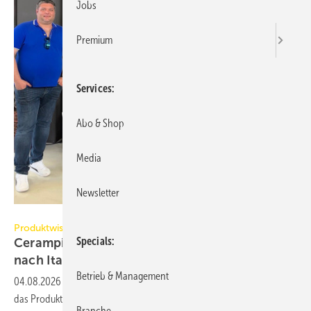
Jobs
Premium
Services
Abo & Shop
Media
Newsletter
Cerampiù
Produktwissen aus erster Hand
Specials
Cerampiù lädt Fachpartner zum Austausch
nach Italien
ein
Betrieb & Management
04.08.2026
-
Wer hochwertige Speicheröfen plant und baut, muss
das Produkt bis ins Detail kennen. Aus diesem Grund hat Cerampiù in
Branche