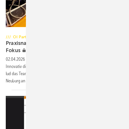
Foto: Jens Fischer
/// OI Partnertreffen
Praxisnahe Mess- und Prüfverfahren im
Fokus
02.04.2026
-
Seit jeher steht bei den Schulungsformaten von Ofen
Innovativ die praktische Anwendung im Vordergrund. Ende Februar
lud das Team um Hubert ­Ziegler zu einem zweitägigen ­Workshop nach
Neuburg an der Donau
ein.