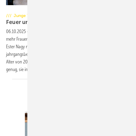
Foto: Ester Nagy
/// Junge Talente: Ester nagy
Feuer und Flamme für die
Ofenbautradition
06.10.2025
-
Auch wenn wir den Eindruck haben, dass allmählich
mehr Frauen im Ofenbau-Handwerk Karriere machen, ist die Vita von
Ester Nagy noch in weiterer Hinsicht bemerkenswert, denn die
jahrgangsbeste Schweizer Auszubildende hat sich schon 2024 im
Alter von 20 Jahren selbstständig gemacht. Das ist allemal Grund
genug, sie im Rahmen unserer Serie „Junge Talente“
vorzustellen.