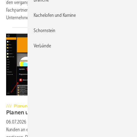
den vergangenen Monaten sowohl neue Händler als auch langjährige
Fachpartner zu mehreren Schulungs- und Informationstagen an den
Kachelofen und Kamine
Unternehmensstandort eingeladen. Sowohl neue
Händler...
Schornstein
Verbände
Foto: alebana / Jürgen Feuerherm
/// Planung
Planen und Gestalten mit
CAD
06.07.2026
-
In den letzten Jahren sind die Anforderungen der
Kunden an eine gelungene Präsentation des Angebotes weiter