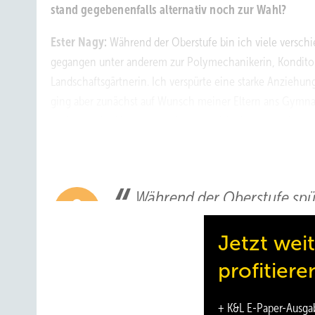
stand gegebenenfalls alternativ noch zur Wahl?
Ester Nagy:
Während der Oberstufe bin ich viele versc
gegangen unter anderem zur Polymechanikerin, Konditorin
Landschaftsgärtnerin. Ich verspürte eine starke Anziehu
ging aber zunächst auf Wunsch meiner Eltern ans Gymnasi
und nach der Matura die Lehre zum Ofenbauer machen wo
bei vier verschiedenen Betrieben in den Beruf hinein. Dan
Während der Oberstufe spu
Berufen und lernte den Be
Jetzt wei
Ester Nagy
profitiere
+ K&L E-Paper-Ausga