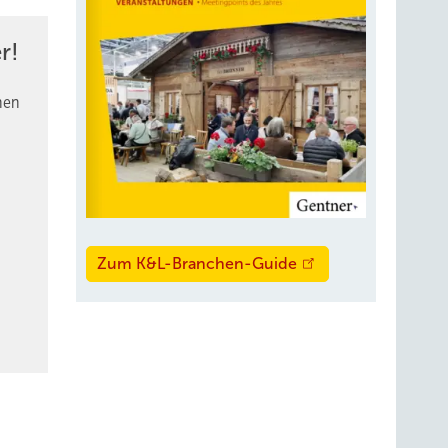
uter
r!
nen
t?
en. Vom
m Bau
Zum K&L-Branchen-Guide
ich
eidung
Beruf in