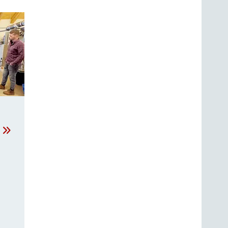
chtig,
 sie
ein
anderen
einer
 dass
nen