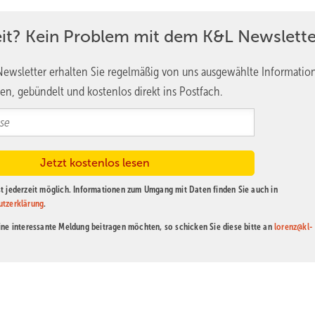
 Schweizer Schulen zu vorzustellen, wäre ein g
uf gar nicht kennen.«
eit? Kein Problem mit dem K&L Newslette
ewsletter erhalten Sie regelmäßig von uns ausgewählte Informatio
en, gebündelt und kostenlos direkt ins Postfach.
ng am besten gefallen und was gegebenenfalls auch nicht so gu
 spannenden Einblicke in den Bau verschiedenster Anlagen bekomm
pecksteinöfen, Kaminöfen und wassergeführten Anlagen bis hin zu
t jederzeit möglich. Informationen zum Umgang mit Daten finden Sie auch in
estellöfen sowie Kochherden war alles dabei. Gelegentlich hätte 
utzerklärung
.
tiefer mit den Anlagen auseinandergesetzt, was dann meine Entsch
ine interessante Meldung beitragen möchten, so schicken Sie diese bitte an
lorenz@kl-
) tun, um Ofenbau-Azubis zu gewinnen?
ht bewusst, dass es diesen Beruf gibt und was man da so macht. Den 