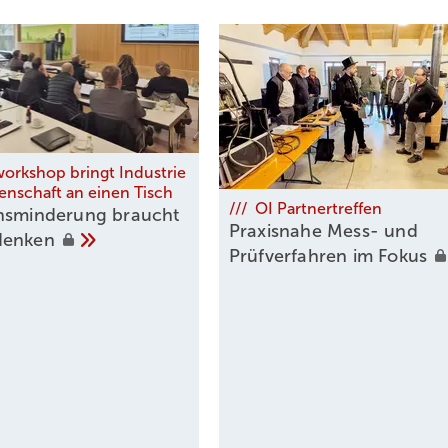
er Ansatz. Und wenn die Betriebe motivierte Azubis haben, ist es wi
lassen beziehungsweise anschließend offen zu besprechen, wie man
au-Azubis mitbringen, um im Job gut zu werden?
sind, meiner Meinung nach, die wichtigsten Voraussetzungen, die 
workshop bringt Industrie
s Geschick und technisches Verständnis sind von Vorteil.
enschaft an einen Tisch
/// OI Partnertreffen
nsminderung braucht
m?
Praxisnahe Mess- und
denken
Prüfverfahren im
Fokus
hätze auch den Austausch und die gelegentliche Zusammenarbeit mit 
h ein gutes Netzwerk in der Branche aufbauen, das sich dann mit m
sammenarbeit mit anderen immer von Neuem inspiriert, und ich finde,
ofitieren können.
den/Auftraggebern?
nde Herz des Hauses und es ist elementar, dass er zum Haus und sei