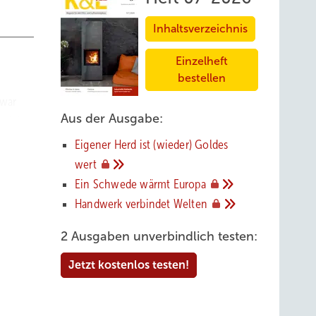
Inhaltsverzeichnis
Einzelheft
bestellen
 war
Aus der Ausgabe:
e ich
war.
Eigener Herd ist (wieder) Goldes
wert
Ein Schwede wärmt
Europa
Handwerk verbindet
Welten
2 Ausgaben unverbindlich testen:
Jetzt kostenlos testen!