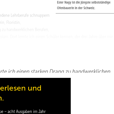
Ester Nagy ist die jüngste selbstständige
Ofenbauerin in der Schweiz.
hiedene Lehrberufe schnuppern
, Floristin,
ng zu handwerklichen Berufen,
um. Dort lernte ich einen Schüler kennen, der drei Jahre über mir
llte. Das blieb irgendwie hängen und zwei Jahre später schnuppert
ach war mir recht schnell klar, dass das der richtige Beruf für mich 
̈rte ich einen starken Drang zu handwerklichen
ruf Ofenbauer kennen.«
terlesen und
n.
be – acht Ausgaben im Jahr