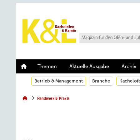
Springe
Springe
Springe
auf
auf
auf
Hauptinhalt
Hauptmenü
SiteSearch
Themen
Aktuelle Ausgabe
Archiv
Betrieb & Management
Branche
Kachelof
Handwerk & Praxis