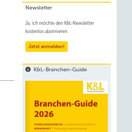
Newsletter
u, wie
Ja, ich möchte den K&L-Newsletter
on und
kostenlos abonnieren.
beginn
Jetzt anmelden!
edet.
K&L-Branchen-Guide
ch
n
 mir
n, um