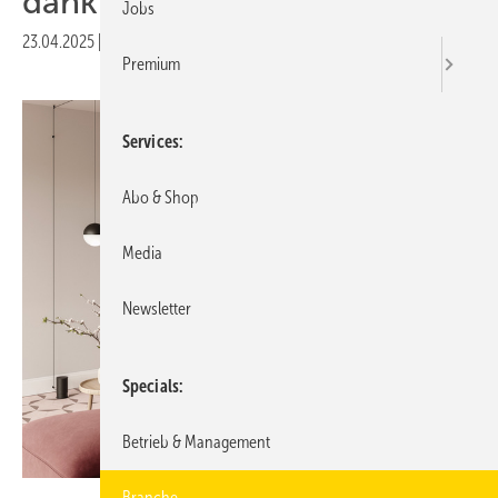
dank der T3-Plattform
Jobs
23.04.2025
|
Druckvorschau
Premium
Services
Abo & Shop
Media
Newsletter
Specials
Betrieb & Management
Branche