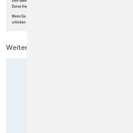
Eine Abmeldung ist jederzeit möglich. Informationen zum Umgang mit
Daten finden Sie auch in unserer
Datenschutzerklärung
.
Wenn Sie selbst eine interessante Meldung beitragen möchten, so
schicken Sie diese bitte an
lorenz@kl-magazin.de
.
Weitere Inhalte