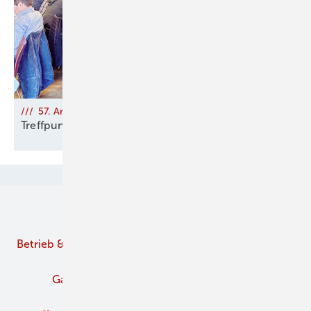
/// 57. Arbeitsseminar des bayerischen OL-Handwerks
Treffpunkt Bad
Tölz
Unsere Themen
Betrieb & Management
Branche
Brennstoffe
Gaskamine
Kachelofen und Kamine