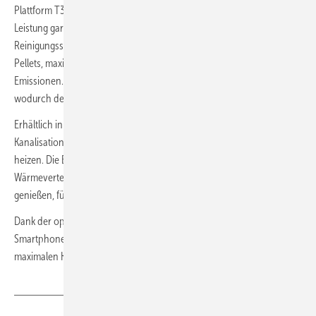
Plattform T3 mit fortschrittlicher Steuerung, die eine beispiellose
Leistung garantiert. Die Vollfeuerschale und das automatische
Reinigungssystem sorgen für eine vollständige Verbrennung der
Pellets, maximieren den Wirkungsgrad und minimieren die
Emissionen. Die Asche wird automatisch in eine Schublade entladen,
wodurch der Wartungsaufwand minimiert wird.
Erhältlich in zwei Leistungen (6 und 9 kW), kann Vivì mit AirPro2-
Kanalisation ausgestattet werden, um mehrere Räume effizient zu
heizen. Die Belüftung kann völlig ausgeschlossen werden, um die
Wärmeverteilung durch natürliche Strahlung und Konvektion zu
genießen, für eine sanftere und einhüllende Wärme.
Dank der optionalen Connection Box kann Vivì bequem per
Smartphone oder über Sprachbefehle gesteuert werden und bietet
maximalen Komfort und einfache Bedienung.