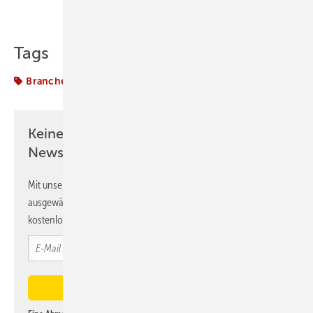
Teilen
Link kopieren
Tags
Branche
Ofen
Keine Zeit? Kein Problem mit dem K&L
Newsletter!
Mit unserem Newsletter erhalten Sie regelmäßig von uns
ausgewählte Informationen und Neuigkeiten, gebündelt und
kostenlos direkt ins Postfach.