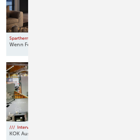
Spartherm
Wenn Feuer Teil der Architektur
wird
/// Interview
KOK Austria & KERAMIKO
2026