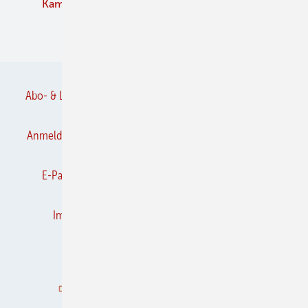
Kaminofen
Pelletofen
Schornstein
Verbände
Abo- & Leserservice
AGB
Alle Inhalte chronologisch
Anmelden
Anmeldung & Registrierung
Datenschutz
E-Paper
Frühjahrs-Neuheiten
Gentner Verlag
Impressum
Karriere bei Gentner
Kontakt
Kooperationen
K&L abonnieren
K&L-BRANCHEN-GUIDE
Mediaservice