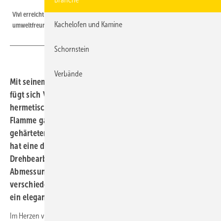
Palazzetti
Vivì erreicht die höchste Umweltleistung und sorgt für eine effiziente und
Kachelofen und Kamine
umweltfreundliche Heizung.
Schornstein
Verbände
Mit seinem kreisförmigen und minimalistischen Design
fügt sich Vivì perfekt in jede Umgebung ein. Vivì ist ein
hermetischer Ofen, der eine spektakuläre Sicht auf die
Flamme garantiert und dank seiner schwarzen
gehärteten Glastür auch ausgeschaltet elegant wirkt. Es
hat eine dicke Metallplatte, die mit einer speziellen
Drehbearbeitung erhalten wurde und dank der geringen
Abmessungen und der Möglichkeit, zwischen
verschiedenen Farben zu wählen, wird dieser Ofen auch
ein elegantes und leistungsstarkes Möbelstück.
Im Herzen von Vivì befindet sich die revolutionäre technologische