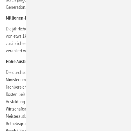
Generationswechsel durch Betriebsübernahmen.
Millionen-Investition in berufliche Bildung
Die jährlichen Kosten für das Land werden sich durch die Maßnahme
von etwa 1,8 Millionen auf 3,6 Millionen Euro verdoppeln. Diese
zusätzlichen Mittel sollen im geplanten Doppelhaushalt 2026/27 fest
verankert werden.
Hohe Ausbildungskosten als Hürde
Die durchschnittlichen Kosten für eine Meisterausbildung liegen laut
Ministerium bei rund 7.500 Euro, wobei die Beträge je nach
Fachbereich stark variieren. Bei Zahntechniker*innen können die
Kosten beispielsweise bis zu 13.000 Euro betragen. Die kostenfreie
Ausbildung war ein zentrales Versprechen im Koalitionsvertrag.
Wirtschaftsministerin Boos-John betonte: „Eine kostenfreie
Meisterausbildung ist ein wesentlicher Beitrag für mehr
Betriebsgründungen und Betriebsübernahmen, für mehr
Beschäftigung und für eine bessere Versorgung mit