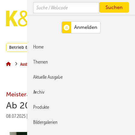
Springe
Springe
Springe
Search
auf
auf
auf
Hauptinhalt
Hauptmenü
SiteSearch
MENÜ
Home
Betrieb & Management
Branche
Kachelofen und Kam
Themen
Ausbildung
Aktuelle Ausgabe
Archiv
Meisterausbildung in Thüringen
Ab 2026 kostenfrei
Produkte
08.07.2025
|
Druckvorschau
Bildergalerien