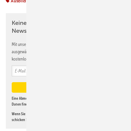
Ausbildung
Keine Zeit? Kein Problem mit dem K&L
Newsletter!
Mit unserem Newsletter erhalten Sie regelmäßig von uns
ausgewählte Informationen und Neuigkeiten, gebündelt und
kostenlos direkt ins Postfach.
Eine Abmeldung ist jederzeit möglich. Informationen zum Umgang mit
Daten finden Sie auch in unserer
Datenschutzerklärung
.
Wenn Sie selbst eine interessante Meldung beitragen möchten, so
schicken Sie diese bitte an
lorenz@kl-magazin.de
.