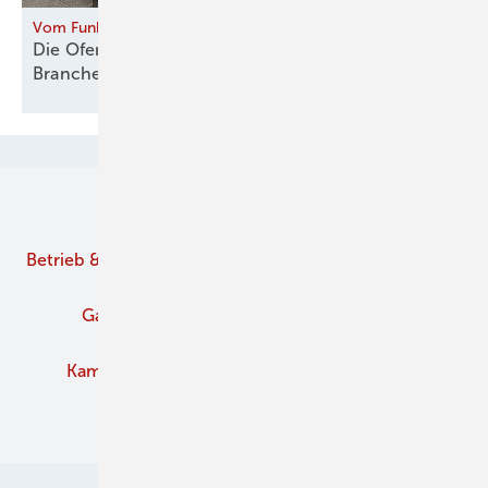
Vom Funken zur Flamme
Die Ofenhelden machen Mut für eine ganze
Branche
Unsere Themen
Betrieb & Management
Branche
Brennstoffe
Gaskamine
Kachelofen und Kamine
Kaminofen
Pelletofen
Schornstein
Verbände