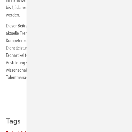
im Handwerk abgelegt. Die Meisterkurse können in Vollzeit etwa in 1
bis 1,5 Jahren oder berufsbegleitend in 2,5 bis 3 Jahren absolviert
werden.
Dieser Beitrag stammt aus dem SKILLS Magazin. Dieses informiert über
aktuelle Trends der beruflichen Bildung und Erfolgsmethoden zur
Kompetenzentwicklung in Industrie, Handwerk und im
Dienstleistungsbereich. Die praxisnahen Berichte und fundierten
Fachartikel fokussieren sich auf die innovativen Ansätze der
Ausbildung von morgen und der Zukunft der Berufe, auf
wissenschaftliche Forschungsprojekte und deren Ergebnisse sowie
Talentmanagement und Nachwuchsförderung.
www.skills-magazin.de
Teilen
Link kopieren
Tags