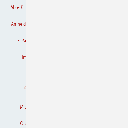
Abo- & Leserservice
AGB
Alle Inhalte chronologisch
Anmelden
Anmeldung & Registrierung
Datenschutz
E-Paper
Frühjahrs-Neuheiten
Gentner Verlag
Impressum
Karriere bei Gentner
Kontakt
Kooperationen
K&L abonnieren
K&L-BRANCHEN-GUIDE
Mediaservice
Mitgliedschaften und Engagement
Newsletter
Organschaften
RSS-Feed
Privacy Manager