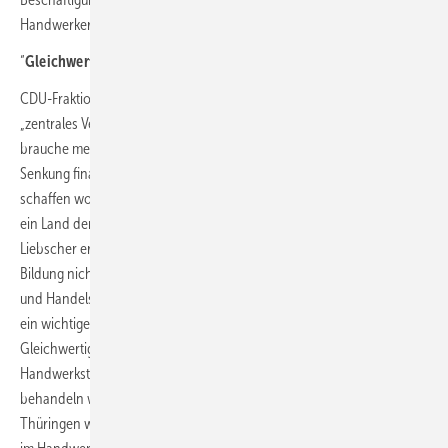
Handwerkerleistungen, gerade auch im ländlichen Raum.
“
Gleichwertigkeit von beruflicher und akademischer Bildung
CDU-Fraktionschef Andreas Bühl bezeichnete das Vorhaben als
„zentrales Versprechen unseres Regierungsvertrages“. Thüringen
brauche mehr Meisterinnen und Meister, weshalb man durch die
Senkung finanzieller Barrieren Anreize für berufliche Karrieren
schaffen wolle.Matthias Herzog vom BSW unterstrich, dass Thüringen
ein Land der Handwerker bleiben müsse. SPD-Fraktionschef Lutz
Liebscher ergänzte, für seine Fraktion sei wichtig, „dass der Zugang zu
Bildung nicht vom Geldbeutel abhängig sein darf“.Auch die Industrie-
und Handelskammer Erfurt (IHK) begrüßte die Initiative und sieht darin
ein wichtiges Signal zur Stärkung der höheren Berufsbildung und ihrer
Gleichwertigkeit mit akademischen Abschlüssen. Der Thüringer
Handwerkstag hatte gefordert, die Meisterausbildung genauso zu
behandeln wie akademische Bachelor- oder Master-Abschlüsse.In
Thüringen werden jährlich mehrere hundert Meisterprüfungen allein