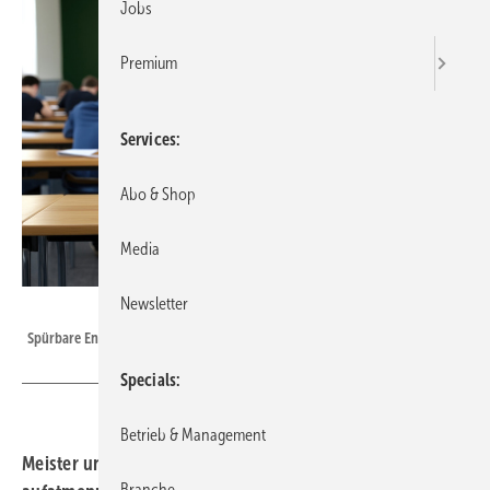
Jobs
Premium
Services
Abo & Shop
Media
Newsletter
kp yamu Jayanath auf Pixabay
Spürbare Entlastung für Meisterschüler in Thüringen.
Specials
Betrieb & Management
Meister und Meisterinnen in Thüringen können
Branche