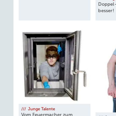
K&L-Magazin:
Ja, Axel war schon immer sehr experime
Doppel-
besser!
Jim Schmitz:
Feuer zu bändigen begleitet die Menschhei
anstehenden Entwicklungen an. Auch unsere Ofenanlage
Ofenzukunft erleben will, kommt gerne im März auf die 
stromlose Ofensteuerung, die das Ofenheizen vereinfacht
„Stromausfall-ready“.
K&L-Magazin:
Das war wirklich inspirierend und ich bi
freuen uns auf die Feuerzukunft mit Dir Jim und Dein
/// Junge Talente
Vom Feuermacher zum