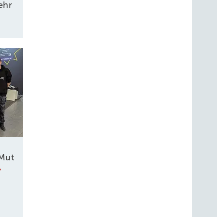
mehr
ir die
d
 K+L
Mut