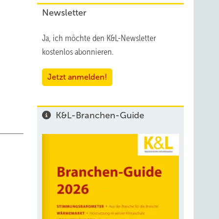
gten
Newsletter
ass ich
ar.
Ja, ich möchte den K&L-Newsletter
kostenlos abonnieren.
ch war
Jetzt anmelden!
en
K&L-Branchen-Guide
en.