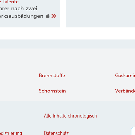
e Talente
rer nach zwei
rksausbildungen
Brennstoffe
Gaskami
Schornstein
Verbänd
Foto: J
alts nahm Jim am Treffen der Masonry Heaters Association teil ...
Alle Inhalte chronologisch
gistrierung
Datenschutz