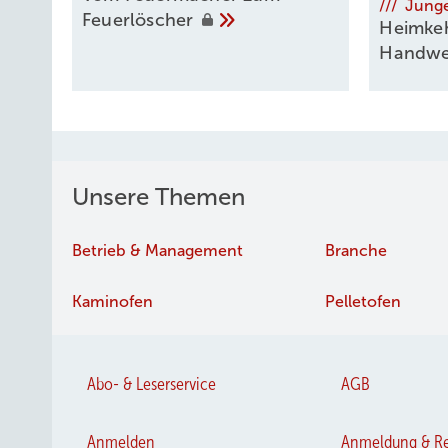
/// Jung
Feuerlöscher
Heimkeh
Handwe
Unsere Themen
Betrieb & Management
Branche
Kaminofen
Pelletofen
Internationales Netzwerken: Im Rahmen seines Amerika-Aufenth
Abo- & Leserservice
AGB
Anmelden
Anmeldung & Re