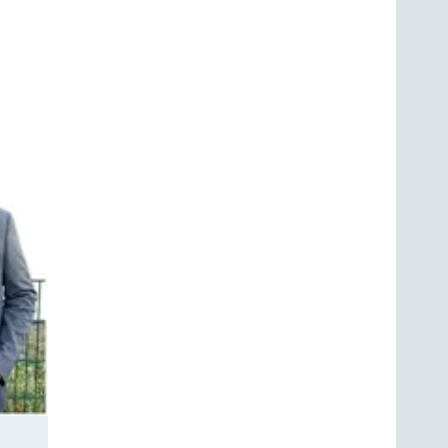
nd seid
ns von
te zu
nn
die