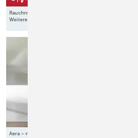
Rauchrohrsystem „Lifestyle 2.0“ – konsequente
Weiterentwicklung
Aera – neue Kaminofen-Serie von
Rüegg