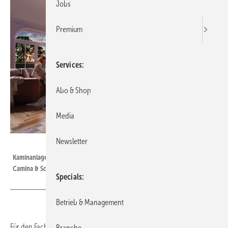
Jobs
Premium
Services
Abo & Shop
Media
Newsletter
Camina & Schmid
Kaminanlage mit 3seitigem Gas-Kamineinsatz Ekko G U 100 (34)51von
Camina & Schmid
Specials
Betrieb & Management
Für den Fachhandel bieten die Gas-Kamineinsätze von Camina &
Branche