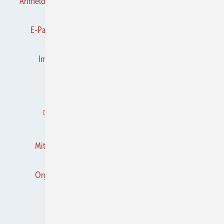
Anmelden
Anmeldung & Registrierung
Datenschutz
E-Paper
Frühjahrs-Neuheiten
Gentner Verlag
Impressum
Karriere bei Gentner
Kontakt
Kooperationen
K&L abonnieren
K&L-BRANCHEN-GUIDE
Mediaservice
Mitgliedschaften und Engagement
Newsletter
Organschaften
RSS-Feed
Privacy Manager
Veranstaltungen / Webinare