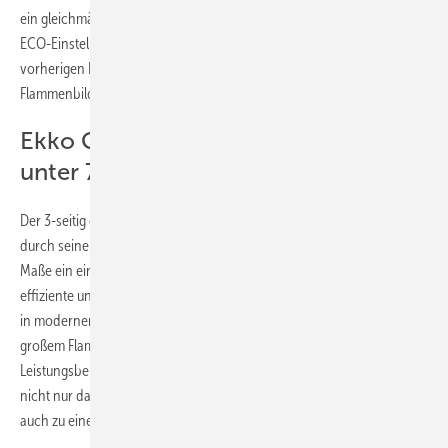
ein gleichmäßiges Flammenbild. Es gibt zudem eine neunte Stufe – die
ECO-Einstellung. Während des Programms variiert der Gaskamin die
vorherigen Flammenhöhenstufen. Dies ergibt ein bewegtes
Flammenbild und verbraucht weniger Energie.
Ekko G U 100: Geringe Leistung von
unter 7 kW
Der 3-seitig einsehbare Gas-Kamineinsatz Ekko G U 100(34)51 bietet
durch seine vier brennenden Holzscheite und die beeindruckenden
Maße ein einmaliges Feuererlebnis aus jedem Blickwinkel. Die
effiziente und energiesparende Verbrennungstechnik, bietet gerade
in modernen Häusern und Wohnungen, die perfekte Mischung aus
großem Flammenbild bei gleichzeitig geringer Wärmeabgabe, da der
Leistungsbereich unter der Grenze von 7 kW bleibt. Dies erleichtert
nicht nur das Arbeiten mit einem Außenwandanschluss, sondern führt
auch zu einer geringeren Wärmeabgabe in den Aufstellraum.