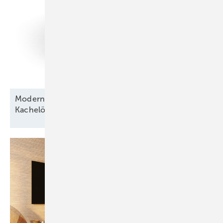
Moderner Pelleteinsatz für traditionelle
Kachelöfen