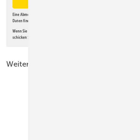
Eine Abmeldung ist jederzeit möglich. Informationen zum Umgang mit
Daten finden Sie auch in unserer
Datenschutzerklärung
.
Wenn Sie selbst eine interessante Meldung beitragen möchten, so
schicken Sie diese bitte an
lorenz@kl-magazin.de
.
Weitere Inhalte