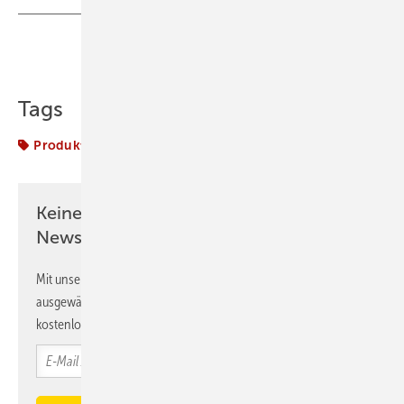
Teilen
Link kopieren
Tags
Produkte
Keine Zeit? Kein Problem mit dem K&L
Newsletter!
Mit unserem Newsletter erhalten Sie regelmäßig von uns
ausgewählte Informationen und Neuigkeiten, gebündelt und
kostenlos direkt ins Postfach.