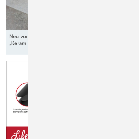
Neu von Gutbrod: Speicherkaminofen
„Keramik-ACCU“