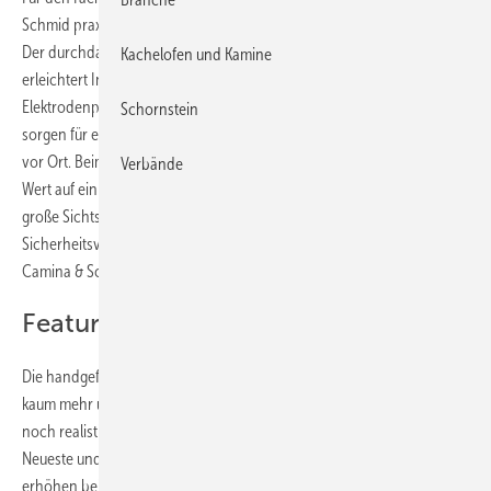
Schmid praxisgerechte Vorteile – von der Montage bis zur Wartung.
Der durchdachte Geräteaufbau mit gut zugänglichen Komponenten
Kachelofen und Kamine
erleichtert Installation und Service gleichermaßen. Optimierte
Elektrodenpositionen und ein verbesserter Scheibenverschluss
Schornstein
sorgen für eine einfache Handhabung und eine saubere Ausführung
vor Ort. Beim Design der Gas-Kamineinsätze wurde nicht nur großer
Verbände
Wert auf ein hervorragendes Flammenbild durch mehr Tiefe und eine
große Sichtscheibe gelegt, auch eine hohe Qualität und modernste
Sicherheitsvorrichtungen stehen bei den Geräten aus dem Hause
Camina & Schmid im Fokus.
Features
Die handgefertigten Keramik-Holzscheite lassen sich von echtem Holz
kaum mehr unterscheiden. Diese wurden so angeordnet, dass ein
noch realistischeres und faszinierenderes Flammenbild entsteht.
Neueste und innovativste Technik sowie überarbeitete Elektroden
erhöhen bei den Gas-Kamineinsätzen nicht nur die Sicherheit,