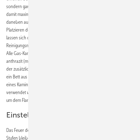
sondern garantieren auch ein zuverlässiges Starten des Gerätes und
damit maximalen Komfort im Alltag. Die Elektroden erleichtern
daneben auch das Dekorieren des Feuerraums beziehungsweise das
Platzieren der Keramik-Holzscheite. Dank des Scheibenverschlusses
lassen sich die Geräte zudem für Wartungs- oder
Reinigungsmaßnahmen leichter öffnen und schließen.
Alle Gas-Kamineinsätze sind mit einer Innenauskleidung in Stahlblech
anthrazit (matt) oder Glaskeramik schwarz (glänzend) verfügbar. Mit
der zusätzlichen LED-Ambiente Beleuchtung wird in den Gaskaminen
ein Bett aus glühenden Kohlen nachgestellt. Das imitierte Glutbett
eines Kamins kann sowohl als Lichtquelle bei ausgeschaltetem Gerät
verwendet werden als auch während der Benutzung des Gaskamins,
um dem Flammenbild noch mehr Dimension zu verleihen.
Einstellungen
Das Feuer der Gaskamine ist in acht Stufen einstellbar. Diese acht
Stufen bleiben in ihrer jeweiligen Flammenhöhe konstant und erzielen