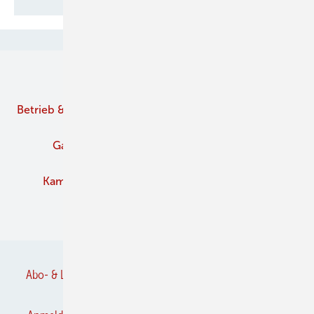
Unsere Themen
Betrieb & Management
Branche
Brennstoffe
Gaskamine
Kachelofen und Kamine
Kaminofen
Pelletofen
Schornstein
Verbände
Abo- & Leserservice
AGB
Alle Inhalte chronologisch