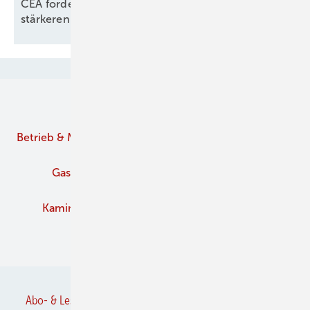
CEA fordert konsequente Modernisierung und
stärkeren Einsatz von
Staubabscheidern
Unsere Themen
Betrieb & Management
Branche
Brennstoffe
Gaskamine
Kachelofen und Kamine
Kaminofen
Pelletofen
Schornstein
Verbände
Abo- & Leserservice
AGB
Alle Inhalte chronologisch