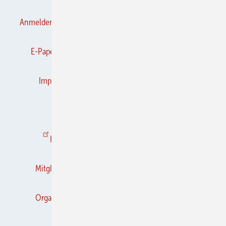
Anmelden
Anmeldung & Registrierung
Datenschutz
E-Paper
Frühjahrs-Neuheiten
Gentner Verlag
Impressum
Karriere bei Gentner
Kontakt
Kooperationen
K&L abonnieren
K&L-BRANCHEN-GUIDE
Mediaservice
Mitgliedschaften und Engagement
Newsletter
Organschaften
RSS-Feed
Privacy Manager