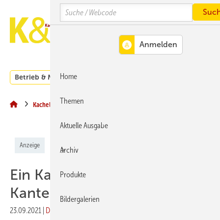
Springe
Springe
Springe
Search
auf
auf
auf
Hauptinhalt
Hauptmenü
SiteSearch
MENÜ
Home
Betrieb & Management
Branche
Kachelofen und Kam
Themen
Kachelofen und Kamine
Aktuelle Ausgabe
Anzeige
Archiv
Ein Kamin mit Ecken und
Produkte
Kanten
Bildergalerien
23.09.2021
|
Druckvorschau