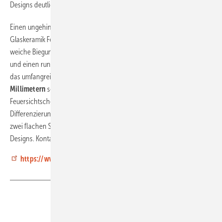
Designs deutlich auf.
®
Einen ungehinderten Blick auf das Feuer bieten auch ROBAX
Glaskeramik Feuersichtscheiben mit
großem Biegeradius
. Durch die
weiche Biegung ermöglichen sie ein noch natürlicheres Feuererlebnis
und einen rundum ungestörten Blick auf die Flammen. Dabei umfasst
®
das umfangreiche ROBAX
Portfolio große Biegeradien von
30 bis 95
Millimetern
sowie verschiedene Größen und Formen von
Feuersichtscheiben.
Diese Vielfalt ermöglicht Kaminherstellern
Differenzierung durch dichte Glassysteme (bei Einsatz anstelle von
zwei flachen Scheiben) und noch elegantere und extravagantere
Designs. Kontaktieren Sie uns gerne für mehr Informationen.
https://www.schott.com/innovation/de/ein-kamin-mit-ecken-u
Teilen
Link kopieren