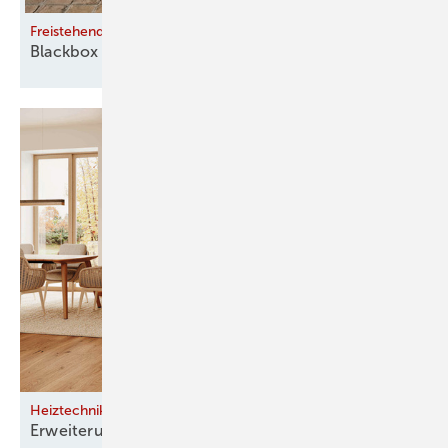
Freistehend für zeitgenössische Interieurs
Blackbox 70
Wood
Heiztechnik im Bestand
Erweiterung statt
Systemwechsel