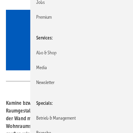
Jobs
Premium
Services
Abo & Shop
Media
SCHOTT AG
Newsletter
Kamine bzw. Speicheröfen sind zentrale Elemente der
Specials
Raumgestaltung. Ob als Raumteiler oder Eyecatcher an
Betrieb & Management
der Wand markieren Sie den Mittelpunkt des
Wohnraums. Besonders beliebt sind Designs mit einer
Branche