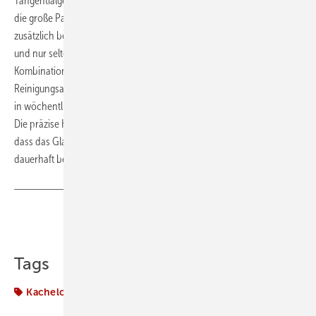
Tangentialgebläsen erhältlich. Die Schönheit der Flamme wird durch
die große Panoramascheibe und den Feuerraum aus Alutech®
zusätzlich betont. Die Wartung wurde so konzipiert, dass sie einfach
und nur selten erforderlich ist. Der selbstreinigende Brennraum in
Kombination mit dem großvolumigen Aschekasten reduziert den
Reinigungsaufwand erheblich und ermöglicht eine Ascheentleerung
in wöchentlichen Intervallen, ohne tägliche Eingriffe im Feuerraum.
Die präzise Kalibrierung der Scheibenspülluft trägt außerdem dazu bei,
dass das Glas länger sauber bleibt und die Sicht auf die Flamme
dauerhaft bewahrt wird.
Teilen
Link kopieren
Tags
Kachelofen und Kamine