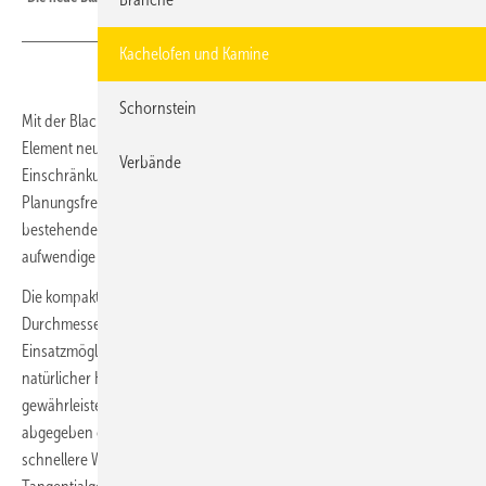
Kachelofen und Kamine
Schornstein
Mit der Blackbox 70 Wood von MCZ wird der Kamin als freistehendes
Element neu interpretiert: eine Lösung, die die klassischen
Verbände
Einschränkungen traditioneller Kamine überwindet und maximale
Planungsfreiheit ermöglicht. Blackbox 70 Wood kann auf
bestehenden Flächen oder Sockeln platziert werden und macht
aufwendige Maurerarbeiten überflüssig.
Die kompakten Maße, der Rauchrohranschluss mit einem
Durchmesser von 150 mm sowie die reversible Tür erweitern die
Einsatzmöglichkeiten zusätzlich. Blackbox 70 Wood arbeitet mit
natürlicher Konvektion, um höchste Geräuschlosigkeit zu
gewährleisten. Die Warmluft kann über das Frontgitter in den Raum
abgegeben oder nach oben geführt werden. Für alle, die eine
schnellere Wärmeverteilung wünschen, ist optional ein Kit mit