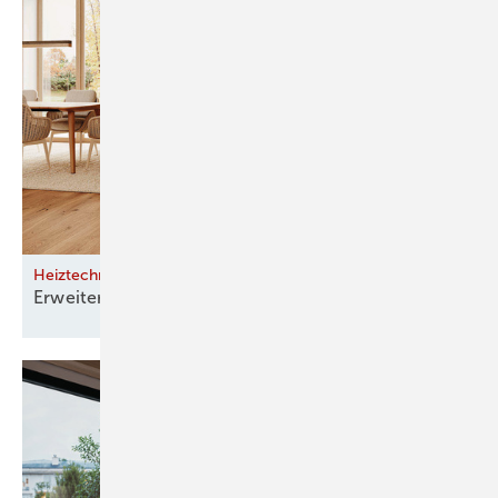
Heiztechnik im Bestand
Erweiterung statt
Systemwechsel