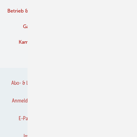
Betrieb & Management
Branche
Brennstoffe
Gaskamine
Kachelofen und Kamine
Kaminofen
Pelletofen
Schornstein
Verbände
Abo- & Leserservice
AGB
Alle Inhalte chronologisch
Anmelden
Anmeldung & Registrierung
Datenschutz
E-Paper
Frühjahrs-Neuheiten
Gentner Verlag
Impressum
Karriere bei Gentner
Kontakt