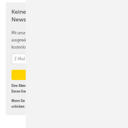
Keine Zeit? Kein Problem mit dem K&L
Newsletter!
Mit unserem Newsletter erhalten Sie regelmäßig von uns
ausgewählte Informationen und Neuigkeiten, gebündelt und
kostenlos direkt ins Postfach.
Eine Abmeldung ist jederzeit möglich. Informationen zum Umgang mit
Daten finden Sie auch in unserer
Datenschutzerklärung
.
Wenn Sie selbst eine interessante Meldung beitragen möchten, so
schicken Sie diese bitte an
lorenz@kl-magazin.de
.