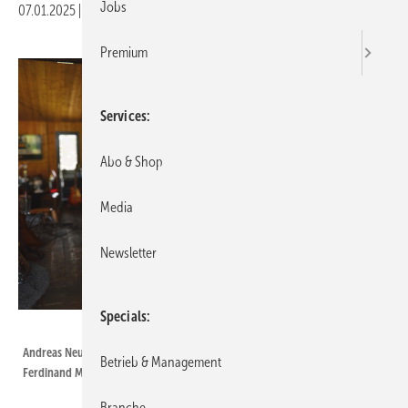
Jobs
07.01.2025
|
Druckvorschau
Premium
Services
Abo & Shop
Media
Newsletter
Specials
GVOB
Andreas Neuer, Leiter des GVOB Ausbildungsausschusses, übergibt
Betrieb & Management
Ferdinand Manzek ein nagelneues iPad
Branche