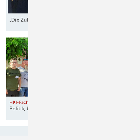
„Die Zukunft des Ofens entscheidet sich
jetzt“
HKI-Fachabteilung Brennholz & Biomasse
Politik, Markt und Holzenergie im
Fokus