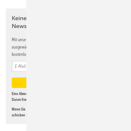
Keine Zeit? Kein Problem mit dem K&L
Newsletter!
Mit unserem Newsletter erhalten Sie regelmäßig von uns
ausgewählte Informationen und Neuigkeiten, gebündelt und
kostenlos direkt ins Postfach.
Eine Abmeldung ist jederzeit möglich. Informationen zum Umgang mit
Daten finden Sie auch in unserer
Datenschutzerklärung
.
Wenn Sie selbst eine interessante Meldung beitragen möchten, so
schicken Sie diese bitte an
lorenz@kl-magazin.de
.