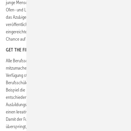
junge Menschen zu erreichen und für die vielseitige Ausbildung zum
Ofen- und Luftheizungbauer zu begeistern. Dabei besserte der GVOB
das Azubigehalt etwas auf und zahlte für jedes eingereichte und jedes
veröffentlichte Reel eine kleine Aufwandsentschädigung. Je mehr
eingereichte und veröffentlichte Reels es gab, desto größer war die
Chance auf mehr Taschengeld und das iPad.
GET THE FIRE
Alle Berufsschulen im Bereich Ofenbau waren aufgefordert,
mitzumachen und verteilten die Werbematerialien, die der GVOB zur
Verfügung stellte, in den Klassen. Zudem nahmen die Ofenbau-
Berufsschüler an einer anonymisierten Umfrage teil. „Wir stellten zum
Beispiel die Frage, warum sich die Schüler gerade für diesen Beruf
entschieden haben…“, so Andreas Neuer, Leiter des GVOB-
Ausbildungsausschusses. „…und erhielten in der Mehrzahl die Antwort
einen kreativen Beruf lernen zu wollen und keinen reinen Bürojob.“
Damit der Funke auf noch mehr Schülerinnen und Schüler
überspringt, sind diese Aussagen wichtig für die Umwerbung der