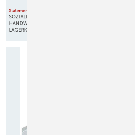
Statement Michael Hilpert, Präsident ZVSHK
SOZIALPARTNERSCHAFT STATT SPALTUNG –
HANDWERK BRAUCHT LÖSUNGEN, KEINE
LAGERKÄMPFE