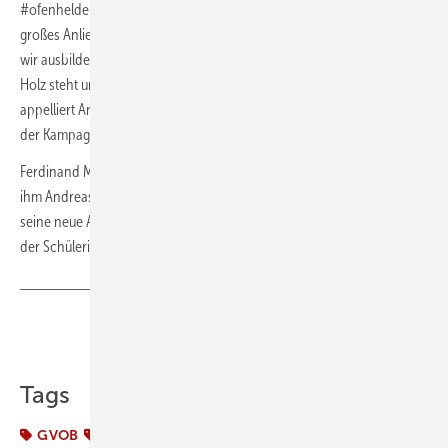
#ofenhelden. „Die Nachwuchsförderung ist uns seit vielen Jahren ein
großes Anliegen, um junge Menschen zu erreichen. Aber: Nur wenn
wir ausbilden sichern wie die Branche, die für nachhaltiges Heizen mit
Holz steht und weiterhin wichtiger Teil der Energiewende ist“,
appelliert Andreas Neuer und freut sich schon auf eine Fortsetzung
der Kampagne.
Ferdinand Manzek ist erst einmal glücklich über sein neues iPad, das
ihm Andreas Neuer persönlich übergeben hat. Und er freut sich über
seine neue Aufgabe als einer der Ausbildungsbotschafter im GVOB,
der Schülerinnen und Schüler für den Beruf begeistern kann.
Teilen
Link kopieren
Tags
GVOB
Verbände