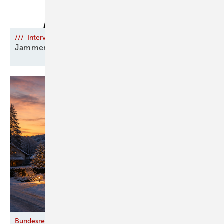
/// Interview
Jammern ist keine
Strategie!
Bundesregierung stärkt Wettbewerb im Fernwärmemarkt