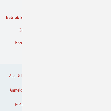
Unsere Themen
Betrieb & Management
Branche
Brennstoffe
Gaskamine
Kachelofen und Kamine
Kaminofen
Pelletofen
Schornstein
Verbände
Abo- & Leserservice
AGB
Alle Inhalte chronologisch
Anmelden
Anmeldung & Registrierung
Datenschutz
E-Paper
Frühjahrs-Neuheiten
Gentner Verlag