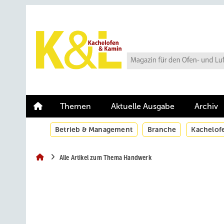
Springe
Springe
Springe
auf
auf
auf
Hauptinhalt
Hauptmenü
SiteSearch
Themen
Aktuelle Ausgabe
Archiv
Betrieb & Management
Branche
Kachelof
Alle Artikel zum Thema Handwerk