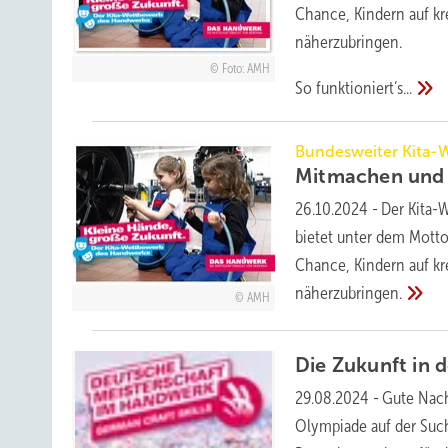
Chance, Kindern auf kr
näherzu­bringen.
Foto: AMH
So
funktioniert’s...
Bundesweiter Kita-
Mitmachen un
26.10.2024
-
Der Kita-
bietet unter dem Motto
Chance, Kindern auf kr
näherzubringen.
AMH
Die Zukunft in 
29.08.2024
-
Gute Nach
Olympiade auf der Suc