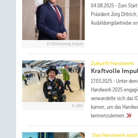
04.08.2025
-
Zum Start
Präsident Jörg Dittric
Ausbildungsbetriebe s
ZDH/Henning Schacht
Zukunft Handwerk
Kraftvolle Impu
17.03.2025
-
Unter dem 
Handwerk 2025 engagie
verwandelte sich das 
GMH
kamen, um das Handwer
kennenzulernen.
Das Handwerk setzt