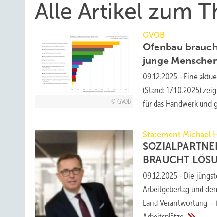
Alle Artikel zum
GVOB
Ofenbau brauch
junge Menschen
09.12.2025
-
Eine aktu
(Stand: 17.10.2025) zei
GVOB
für das Handwerk und 
Statement Michael H
SOZIALPARTNE
BRAUCHT LÖSU
09.12.2025
-
Die jüngs
Arbeitgebertag und dem
Land Verantwortung – f
Arbeitsplätze.