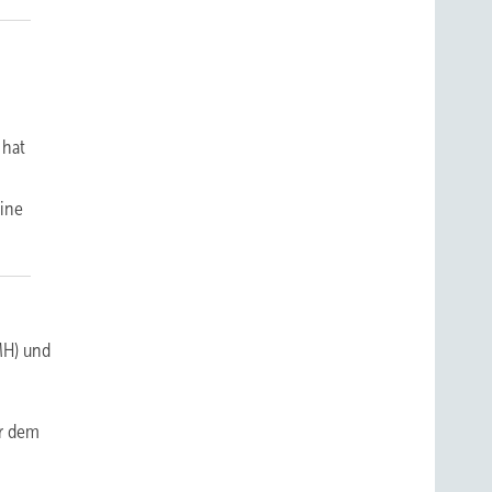
 hat
eine
MH) und
er dem