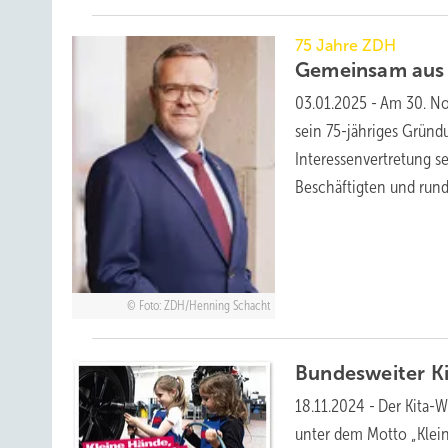
75 Jahre ZDH
Gemeinsam aus 
03.01.2025
-
Am 30. No
sein 75-jähriges Gründ
Interessenvertretung se
Beschäftigten und run
Foto: ZDH/Henning Schacht
Bundesweiter K
18.11.2024
-
Der Kita-W
unter dem Motto „Klein