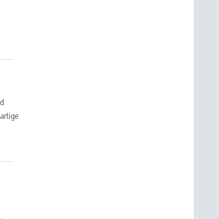
nd
artige