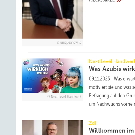
uniqueandwild
Next Level Handwer
Was Azubis wirk
09.11.2025
-
Was erwar
motiviert sie und was 
Befragung auf den Grun
Next Level Handwerk
um Nachwuchs vorne mi
ZdH
Willkommen i