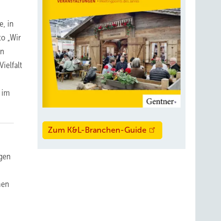
, in
to „Wir
in
ielfalt
 im
Zum K&L-Branchen-Guide
ngen
hen