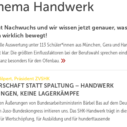
 Thema Handwerk
t Nachwuchs und wir wissen jetzt genauer, wa
 wirklich
bewegt!
elle Auswertung unter 113 Schüler*innen aus München, Gera und Ha
gt klar: Die größten Einflussfaktoren bei der Berufswahl sprechen ein
ganz besonders für den
Ofenbau.
ilpert, Präsident ZVSHK
RSCHAFT STATT SPALTUNG – HANDWERK
NGEN, KEINE
LAGERKÄMPFE
ten Äußerungen von Bundesarbeitsministerin Bärbel Bas auf dem De
 Juso-Bundeskongress irritieren uns. Das SHK-Handwerk trägt in di
ür Wertschöpfung, für Ausbildung und für hunderttausende