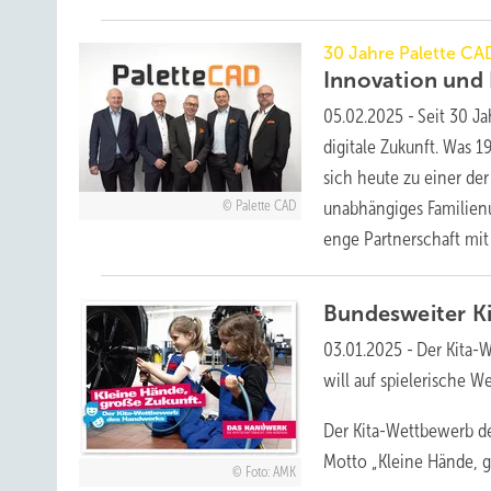
30 Jahre Palette CA
Innovation und 
05.02.2025
-
Seit 30 J
digitale Zukunft. Was 1
sich heute zu einer de
unabhängiges Familienu
Palette CAD
enge Partnerschaft mi
Bundesweiter K
03.01.2025
-
Der Kita-W
will auf spielerische 
Der Kita-Wettbewerb de
Motto „Kleine Hände, 
Foto: AMK