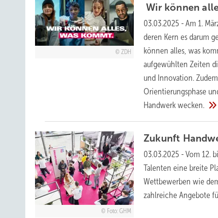
Wir können all
03.03.2025
-
Am 1. Mär
deren Kern es darum ge
können alles, was komm
ZDH
aufgewühlten Zeiten di
und Innovation. Zudem
Orientierungsphase und
Handwerk
wecken.
Zukunft Handwe
03.03.2025
-
Vom 12. b
Talenten eine breite 
Wettbewerben wie dem 
zahlreiche Angebote f
Foto: GHM