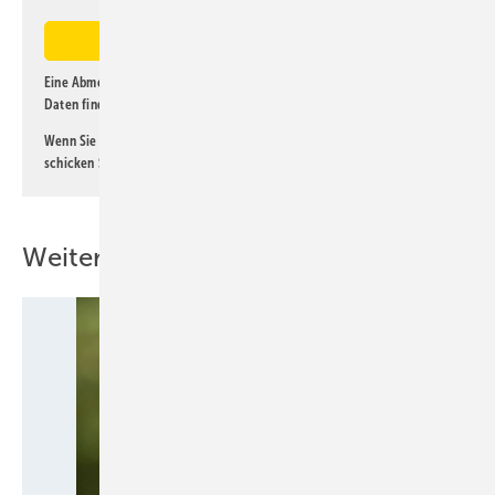
Eine Abmeldung ist jederzeit möglich. Informationen zum Umgang mit
Daten finden Sie auch in unserer
Datenschutzerklärung
.
Wenn Sie selbst eine interessante Meldung beitragen möchten, so
schicken Sie diese bitte an
lorenz@kl-magazin.de
.
Weitere Inhalte