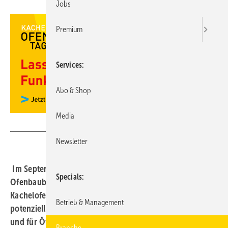
Jobs
Premium
Services
Abo & Shop
Media
GVOB
Newsletter
Im September 2025 öffnen bundesweit zahlreiche
Specials
Ofenbaubetriebe ihre Türen zu den Kachelofentagen. Die
Kachelofentage sind eine zweitägige Sonderaktion, um
Betrieb & Management
potenzielle Kunden direkt in die Showrooms zu locken
und für Öfen aller Art zu begeistern.
Branche