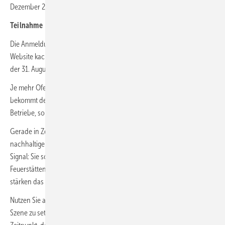
Dezember 2025 und profitiert somit kostenlos von allen Vorteilen.
Teilnahme
Die Anmeldung zur Teilnahme ist unkompliziert und kostenlos über die
Website kachelofentage.de/registrierung möglich, Anmeldeschluss ist
der 31. August 2025.
Je mehr Ofenbauer teilnehmen, desto mehr Aufmerksamkeit
bekommt der Ofenbau. So profitieren nicht nur die einzelnen
Betriebe, sondern auch die gesamte Ofenbau-Branche!
Gerade in Zeiten wachsender Nachfrage nach unabhängigen und
nachhaltigen Heizlösungen senden die Kachelofentage ein wichtiges
Signal: Sie schaffen Aufmerksamkeit für handwerklich gebaute
Feuerstätten, fördern das persönliche Beratungsgespräch und
stärken das Vertrauen in das Fachhandwerk.
Nutzen Sie also diese Gelegenheit, um Ihr Unternehmen gezielt in
Szene zu setzen und neue Aufträge zu gewinnen, denn der beste