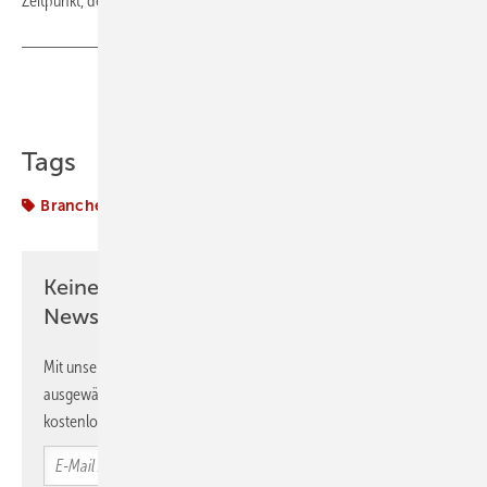
Zeitpunkt, den Funken überspringen zu lassen, ist jetzt. ◾
Teilen
Link kopieren
Tags
Branche
Ofenbau
Keine Zeit? Kein Problem mit dem K&L
Newsletter!
Mit unserem Newsletter erhalten Sie regelmäßig von uns
ausgewählte Informationen und Neuigkeiten, gebündelt und
kostenlos direkt ins Postfach.