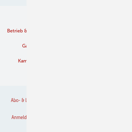
Unsere Themen
Betrieb & Management
Branche
Brennstoffe
Gaskamine
Kachelofen und Kamine
Kaminofen
Pelletofen
Schornstein
Verbände
Abo- & Leserservice
AGB
Alle Inhalte chronologisch
Anmelden
Anmeldung & Registrierung
Datenschutz