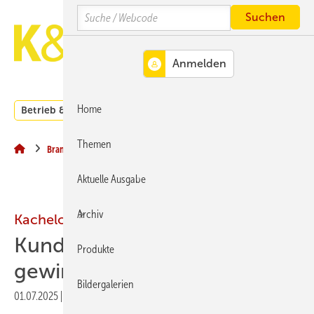
Springe
Springe
Springe
Search
auf
auf
auf
Hauptinhalt
Hauptmenü
SiteSearch
MENÜ
Home
Betrieb & Management
Branche
Kachelofen und Kam
Themen
Branche
Aktuelle Ausgabe
Archiv
Kachelofentage 2025
Kunden
Produkte
gewinnen.Mitmachen
Bildergalerien
01.07.2025
|
Druckvorschau