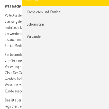
Was macht die Kachelofentage so besonders für den Ofenbauer?
Kachelofen und Kamine
Volle Ausstellungen, eine 10.000 Euro Gewinnaktion und natürlich die
Stärkung des Ofenbaus. Mit der Teilnahme profitieren Sie gleich
Schornstein
mehrfach: Der GVOB kümmert sich um die Endkundenwerbung und
Sie werden sowohl in die bundesweite Werbekampagne eingebunden
Verbände
als auch mit professionellem Werbematerial, von Bannern bis zu
Social-Media-Vorlagen, ausgestattet.
Ein besonderes Highlight ist das große Gewinnspiel: Alle Besucher, die
vor Ort eine Teilnahmekarte ausfüllen, nehmen an der einmaligen
Verlosung eines 10.000-Euro-Zuschusses für den Ofenbau teil. Der
Clou: Der Gewinn kann ausschließlich bei dem Betrieb eingelöst
werden, bei dem die Gewinner-Karte abgegeben wurde: ein starkes
Verkaufsargument im persönlichen Beratungsgespräch. Wird Ihr
Kunde ausgelost, fließt der gesamte Betrag in dessen Projekt.
Das ist aber noch nicht alles: Wer sich für die Kachelofentage
registriert, erhält eine beitragsfreie GVOB-Mitgliedschaft bis zum 31.