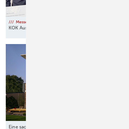
/// Messenachlese
KOK Austria 2026 mit positiver
Bilanz
Eine sachliche Einordnung: Feinstaub im
Winter