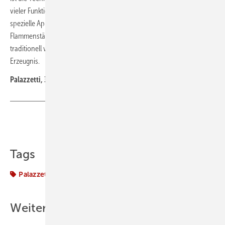
vieler Funktionen der Feuerstätte mit einem Smartphone über die
spezielle App Palazzetti ermöglicht: Öffnen und Schließen der Tür,
Flammenstärke, Luftgebläse. Der „ET4W” verwandelt damit ein
traditionell von Hand gesteuertes Produkt in ein zukunftsweisendes
Erzeugnis.
Palazzetti, 33080 Porcia (PN), Italien
Teilen
Link kopieren
Tags
Palazzetti
Produkte
Weitere Inhalte