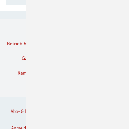
Unsere Themen
Betrieb & Management
Branche
Brennstoffe
Gaskamine
Kachelofen und Kamine
Kaminofen
Pelletofen
Schornstein
Verbände
Abo- & Leserservice
AGB
Alle Inhalte chronologisch
Anmelden
Anmeldung & Registrierung
Datenschutz