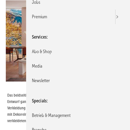
Jobs
Premium
Services
Abo & Shop
Media
Newsletter
Foto: Palazzetti
Das beidseitige Modell „WT 16:9 ” mit einer neuen Verkleidung, deren
Specials
Entwurf ganz auf die Aufwertung des Designs ausgerichtet ist: eine
Verkleidung mit Bank aus matt geschliffenem Marmor Bianco Mediterraneo
mit Dekoreinsatz aus Metall, die auf der mit schwarzem Schieferstein
Betrieb & Management
verkleideten Stauraumwand der Feuerstätte aufliegt.
Branche