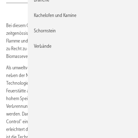
Kachelofen und Kamine
Bei diesem Ofenmodell handelt es sich um ein Produkt mit
Schornstein
zeitgenössischem Design, das einen wunderbaren Blick auf die
Flamme und sehr hohe Umweltleistungen gewährleistet, wodurch es
Verbände
zu Recht zu den interessantesten Produkte auf dem Markt der
Biomasseverbrennung zählt.
Als umweltverträgliches Produkt par excellence verfügt der Kamin
neben der Nachverbrennung auch über die integrierte „O2-Ring”-
Technologie (zur Verringerung der Schadstoffemissionen) und eine
Feuerstätte aus Thermofix, ein spezieller feuerfester Zement mit sehr
hohem Speichervermögen, der die Abstrahlung optimiert und die
Verbrennung verbessert, wodurch hohe Wirkungsgrade garantiert
werden. Darüber hinaus erlaubt das System „Wood Combustion
Control” eine ganz genaue Kontrolle der Primär- und Sekundärluft und
erleichtert dadurch die Zündung. Eine weitere Stärke dieses Produkts
ist die Technologie „ET4W” (Easy Tech for Wood), die die Steuerung