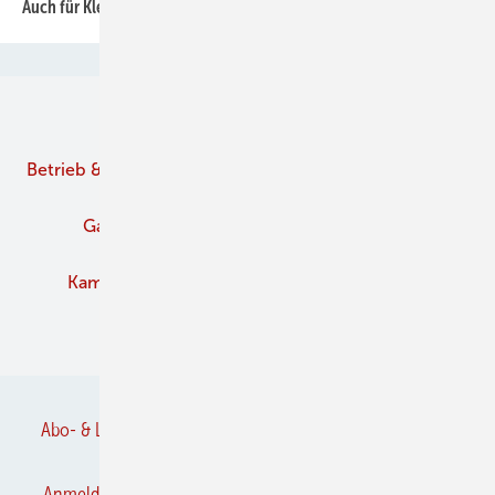
Auch für Klein-Unternehmen wichtig
Unsere Themen
Betrieb & Management
Branche
Brennstoffe
Gaskamine
Kachelofen und Kamine
Kaminofen
Pelletofen
Schornstein
Verbände
Abo- & Leserservice
AGB
Alle Inhalte chronologisch
Anmelden
Anmeldung & Registrierung
Datenschutz