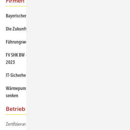
Firmen & Facts
Bayerischer SHK-Geschäftsklimaindex
Die Zukunft in den besten Händen
Führungswechsel an der Spitze des HKI Industrieverbandes
FV SHK BW – Jahresbericht des Fachverbands blickt zurück auf
2023
IT-Sicherheit ist für Handwerksbetriebe unverzichtbar
Wärmepumpe mit Kaminfeuer kombinieren und Stromkosten
senken
Betrieb
Zertifizierungen