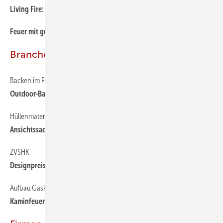
Living Fire: Vier Farbwelten für indivduelle Wohnraumgestaltung
Feuer mit gutem Gewissen: Rettung für ältere Feuerstellen
Branche
Backen im Freien
Outdoor-Backöfen
Hüllenmaterialien prägen das Erscheinungsbild
Ansichtssache
ZVSHK
Designpreis Ofenflamme: Mitmachen und gewinnen
Aufbau Gaskamin
Kaminfeuer auf Knopfdruck