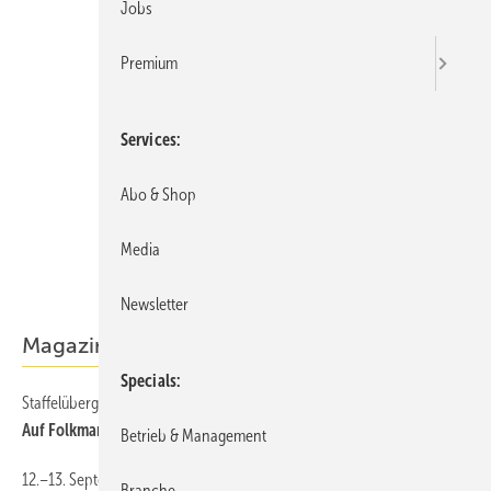
Jobs
Premium
Services
Abo & Shop
Media
Newsletter
Magazin
Specials
Staffelübergabe bei Leda
Auf Folkmar Ukena folgt ­Fynn-Willem Lohe
Betrieb & Management
12.–13. September 2024
Branche