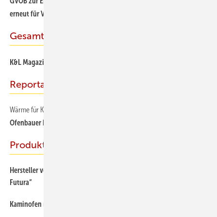
GVOB zur Energiewende: Umweltbundesamt und Regierung sorgen
erneut für Verunsicherung
Gesamt-PDF der Ausgabe
K&L Magazin 06/2024 als PDF
Reportage
Wärme für Kinder im Casa Emanuel
Ofenbauer h elfen Waisenkinder in Rumänien
Produkte
Hersteller von Partikelabscheidern in der Software „EuroKAM
Futura“
Kaminofen mit Wärmespeicher für extralange Holzscheite