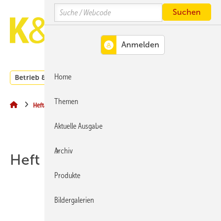
Springe
Springe
Springe
Search
auf
auf
auf
Hauptinhalt
Hauptmenü
SiteSearch
MENÜ
Home
Betrieb & Management
Branche
Kachelofen und Kam
Themen
Heftarchiv
Aktuelle Ausgabe
Archiv
Heft 06-2024
Produkte
Bildergalerien