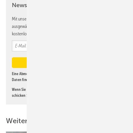
Newsletter!
Mit unserem Newsletter erhalten Sie regelmäßig von uns
ausgewählte Informationen und Neuigkeiten, gebündelt und
kostenlos direkt ins Postfach.
Eine Abmeldung ist jederzeit möglich. Informationen zum Umgang mit
Daten finden Sie auch in unserer
Datenschutzerklärung
.
Wenn Sie selbst eine interessante Meldung beitragen möchten, so
schicken Sie diese bitte an
lorenz@kl-magazin.de
.
Weitere Inhalte