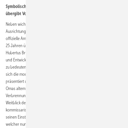
Symbolische Staffelstabsübergabe: Nikolaus Fleischhacker
übergibt Vorsitz an Hubertus Brunner
Neben wichtigen strategischen Entscheidungen für die zukünftige
Ausrichtung des Verbands, war ein bedeutender Moment die nun
offizielle Amtsübergabe im Fachverband Heiz- und Kochgeräte: Nach
25 Jahren übergab Nikolaus Fleischhacker den Vorsitz offiziell an
Hubertus Brunner. Fleischhacker erinnerte an die Herausforderungen
und Entwicklungen der Branche – von politischen Eingriffen bis hin
zu bedeutenden technologischen Innovationen – und betonte, dass
sich die moderne Feuerungstechnik heute als Teil der Lösung
präsentiert und nicht mehr Teil des Problems ist. „Die Zeiten von
Omas altem Ofen sind lange vorbei.“ Heute dominiert eine optimierte
Verbrennungs- und Abgastechnik gepaart mit unternehmerischen
Weitblick den Markt. Fleischhacker hatte noch für ein Jahr
kommissarisch die Geschicke des Fachverbands geleitet, um Brunner
seinen Einstieg in die zukünftige Verbandsarbeit zu erleichtern,
welcher nun die Verantwortung für die strategische Weiterentwicklung