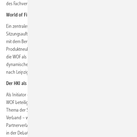
des Fachverbands übernimmt.
World of Fireplaces – Fachmesse mit internationaler Strahlkraft
Ein zentrales Thema der Sitzung war die WOF 2025. Den
Sitzungsauftakt machte daher auch der Messeveranstalter Trendfairs
mit dem Bericht zum Branchentreff in Leipzig. Mit ihrem Mix aus
Produktneuheiten, Marktimpulsen und Informationsplattform, hat sich
die WOF als relevanter Branchenevent etabliert und wuchs zu einer
dynamischen Plattform heran, die 8.656 Fachbesuche aus 61 Ländern
nach Leipzig lockte.
Der HKI als zentraler Akteur der WOF und des Fireplace-HUB
Als Initiator des Messeformats war der HKI maßgeblich am Erfolg der
WOF beteiligt. Der neue Besucherrekord war daher auch ein zentrales
Thema der Sitzung. Als Träger des Fireplace-HUB verschaffte der
Verband – wie schon 2023 – der Branche gemeinsam mit
Partnerverbänden eine starke Stimme und mehr politisches Gewicht
in der Debatte um die Wärmewende. Mit dem Technologie- und