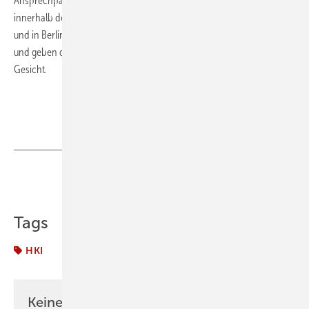
Ansprechpartner der Energie- und Wärmewende. Der enge Austausch
innerhalb des Verbandes, das Engagement auf europäischer Ebene
und in Berlin sowie die WOF stärken die Position der Mitgliedsbetreibe
und geben der Wärmewende ein differenziertes, zukunftsfähiges
Gesicht.
Teilen
Link kopieren
Tags
HKI
Keine Zeit? Kein Problem mit dem K&L