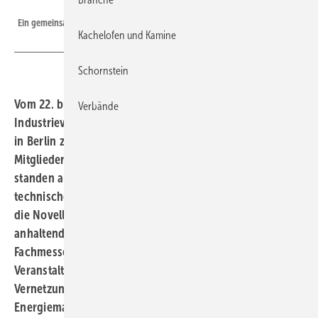
HKI
Ein gemeinsames Abendessen krönte die Mitgliederversammlung.
Kachelofen und Kamine
Schornstein
Vom 22. bis 23. Mai 2025 kamen die Mitglieder des HKI
Verbände
Industrieverbandes Haus-, Heiz- und Küchentechnik e. V.
in Berlin zur Fachverbandssitzung und
Mitgliederversammlung zusammen. Im Mittelpunkt
standen aktuelle politische Herausforderungen und
technische Entwicklungen rund um die Wärmewende,
die Novelle der Ökodesign-Verordnung und die
anhaltende Regulierungsflut aus Brüssel sowie die
Fachmesse World of Fireplaces (WOF). Die gut besuchte
Veranstaltung bot dabei viel Raum für Austausch,
Vernetzung und Diskussionen rund um den Wärme- und
Energiemarkt. .