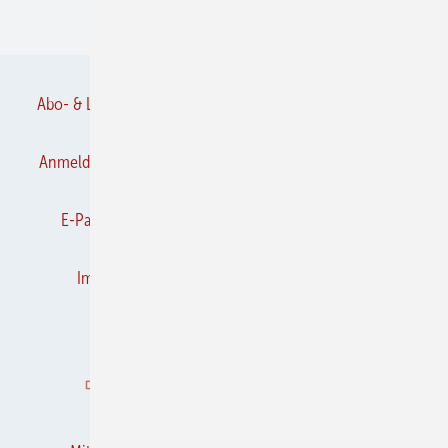
Verbände
Abo- & Leserservice
AGB
Alle Inhalte chronologisch
Anmelden
Anmeldung & Registrierung
Datenschutz
E-Paper
Frühjahrs-Neuheiten
Gentner Verlag
Impressum
Karriere bei Gentner
Kontakt
Kooperationen
K&L abonnieren
K&L-BRANCHEN-GUIDE
Mediaservice