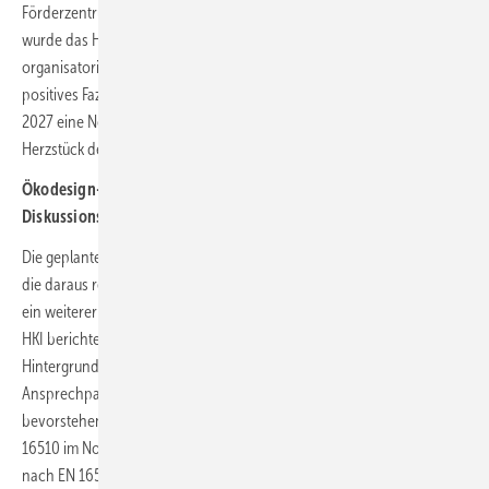
Förderzentrum Straubing (TFZ) und der Initiative Holzwärme (IH)
wurde das HUB-Netzwerk sinnvoll erweitert. Trotz hoher
organisatorischer und logistischer Anforderungen zog der HKI ein
positives Fazit – und plant gemeinsam mit dem Veranstalter bereits für
2027 eine Neuauflage des Fireplace-HUB als kommunikatives
Herzstück der Messe.
Ökodesign-Verordnung und neue Normen sorgen für
Diskussionsstoff
Die geplante Novelle der Ökodesign-Verordnung (EU) 2015/1185 und
die daraus resultierenden Anforderungen für Raumheizgeräte waren
ein weiterer Schwerpunkt. Annekathrin Schmidt und Julia Langer vom
HKI berichteten über den aktuellen Stand und die zahlreichen
Hintergrundgespräche, wo sich der HKI als zuverlässiger
Ansprechpartner in Brüssel positionieren konnte sowie über das
bevorstehende Auslaufen der Übergangsfrist zur neuen Norm EN
16510 im November. Ab diesem Zeitpunkt dürfen nur noch Geräte
nach EN 16510 in Verkehr gebracht werden. Weitere Themen