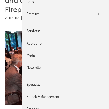
und die Messe World of
Jobs
Fireplaces
Premium
20.07.2025
|
Druckvorschau
Services
Abo & Shop
Media
Newsletter
Specials
Betrieb & Management
Branche