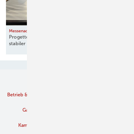
Messenachlese
Progetto Fuoco 2026: Internationale Plattform mit
stabiler
Nachfrage
Unsere Themen
Betrieb & Management
Branche
Brennstoffe
Gaskamine
Kachelofen und Kamine
Kaminofen
Pelletofen
Schornstein