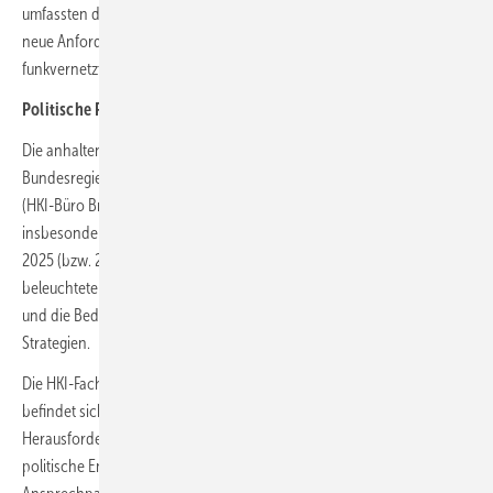
umfassten die Marktüberwachung, die Umsetzung der 1. BImSchV und
neue Anforderungen im Bereich Cybersicherheit – insbesondere für
funkvernetzte Geräte wie Pelletöfen.
Politische Rahmenbedingungen im Fokus
Die anhaltende Regulierungsflut aus Brüssel sowie der Kurs der neuen
Bundesregierung bestimmten die politische Diskussion. Sascha Deisel
(HKI-Büro Brüssel) informierte über die kommenden EU-Vorgaben,
insbesondere die EUDR-Verordnung zur Entwaldung, die ab Ende
2025 (bzw. 2026 für KMU) greift. Torben Niemann (HKI-Büro Berlin)
beleuchtete darüber hinaus die politischen Konstellationen in Berlin
und die Bedeutung der Holzenergie in künftigen politischen
Strategien.
Die HKI-Fachverbandssitzung zeigte einmal mehr: Die Branche
befindet sich in einem dynamischen Umfeld mit großen
Herausforderungen – von technischen Anforderungen über
politische Entwicklungen bis hin zu einem akzeptierten