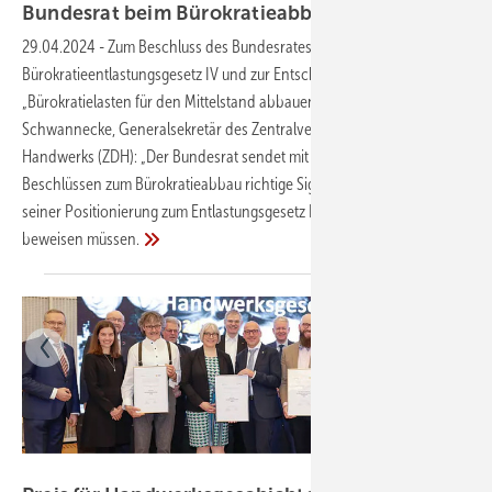
Bundesrat beim Bürokratieabbau zu
zögerlich
29.04.2024
-
Zum Beschluss des Bundesrates zum
Bürokratieentlastungsgesetz IV und zur Entschließung
„Bürokratielasten für den Mittelstand abbauen“ erklärt Holger
Schwannecke, Generalsekretär des Zentralverbandes des Deutschen
Handwerks (ZDH): „Der Bundesrat sendet mit seinen beiden
Beschlüssen zum Bürokratieabbau richtige Signale, hätte jedoch bei
seiner Positionierung zum Entlastungsgesetz IV mehr politischen Mut
beweisen
müssen.
Foto: ZDH/Peter Lorenz