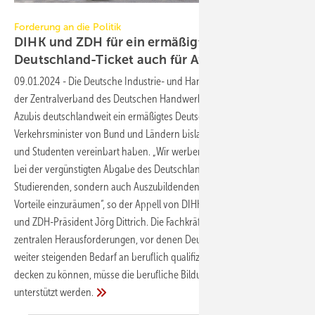
Luda Kot auf Pixabay
Forderung an die Politik
DIHK und ZDH für ein ermäßigtes
Deutschland-Ticket auch für
Azubis
09.01.2024
-
Die Deutsche Industrie- und Handelskammer (DIHK) und
der Zentralverband des Deutschen Handwerks (ZDH) fordern auch für
Azubis deutschlandweit ein ermäßigtes Deutschland-Ticket, das die
Verkehrsminister von Bund und Ländern bislang nur für Studentinnen
und Studenten vereinbart haben. „Wir werben mit Nachdruck dafür,
bei der vergünstigten Abgabe des Deutschlandtickets nicht nur
Studierenden, sondern auch Auszubildenden bundesweit gleiche
Vorteile einzuräumen“, so der Appell von DIHK-Präsident Peter Adrian
und ZDH-Präsident Jörg Dittrich. Die Fachkräftesicherung sei eine der
zentralen Herausforderungen, vor denen Deutschland stehe. Um den
weiter steigenden Bedarf an beruflich qualifizierten Fachkräften
decken zu können, müsse die berufliche Bildung gestärkt und
unterstützt
werden.