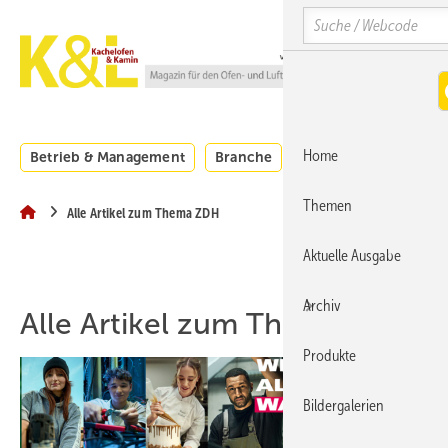
Springe
Springe
Springe
Search
auf
auf
auf
Hauptinhalt
Hauptmenü
SiteSearch
MENÜ
Home
Betrieb & Management
Branche
Kachelofen und Kam
Themen
Alle Artikel zum Thema ZDH
Aktuelle Ausgabe
Archiv
Alle Artikel zum Thema ZDH
Produkte
Bildergalerien