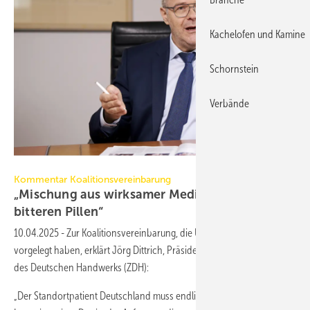
Kachelofen und Kamine
Schornstein
Verbände
ZDH/Henning Schacht
Kommentar Koalitionsvereinbarung
„Mischung aus wirksamer Medizin und einigen
bitteren
Pillen“
10.04.2025
-
Zur Koalitionsvereinbarung, die Union und SPD
vorgelegt haben, erklärt Jörg Dittrich, Präsident des Zentralverbandes
des Deutschen Handwerks (ZDH):
„Der Standortpatient Deutschland muss endlich runter von der