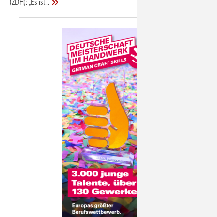
(ZDH): „Es
ist...