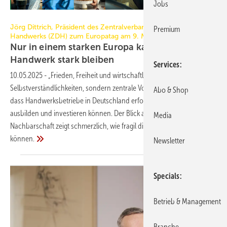
Jobs
ZDH
Jörg Dittrich, Präsident des Zentralverbandes des Deutschen
Premium
Handwerks (ZDH) zum Europatag am 9. Mai 2025
Nur in einem starken Europa kann das
Handwerk stark
bleiben
Services
10.05.2025
-
„Frieden, Freiheit und wirtschaftliche Stabilität sind keine
Selbstverständlichkeiten, sondern zentrale Voraussetzungen dafür,
Abo & Shop
dass Handwerksbetriebe in Deutschland erfolgreich arbeiten,
ausbilden und investieren können. Der Blick auf unsere europäische
Media
Nachbarschaft zeigt schmerzlich, wie fragil diese Grundlagen sein
können.
Newsletter
Specials
Betrieb & Management
Branche