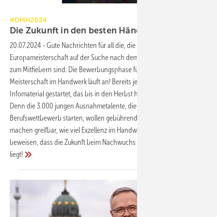
#DMH2024
#DMH2024
Die Zukunft in den besten
Händen
20.07.2024
-
Gute Nachrichten für all die, die nach der Fußball-
Europameisterschaft auf der Suche nach dem nächsten Großevent
zum Mitfiebern sind: Die Bewerbungsphase für die Deutsche
Meisterschaft im Handwerk läuft an! Bereits jetzt wird mit frischem
Infomaterial gestartet, das bis in den Herbst hinein erweitert wird.
Denn die 3.000 jungen Ausnahmetalente, die in Europas größten
Berufswettbewerb starten, wollen gebührend gewürdigt werden: Sie
machen greifbar, wie viel Exzellenz im Handwerk steckt – und
beweisen, dass die Zukunft beim Nachwuchs in besten Händen
liegt!