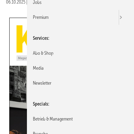
06.10.2025
|
Veröffentlicht in
Ausgabe 07-2025
Jobs
Premium
Services
Abo & Shop
Media
Newsletter
Specials
Betrieb & Management
Branche